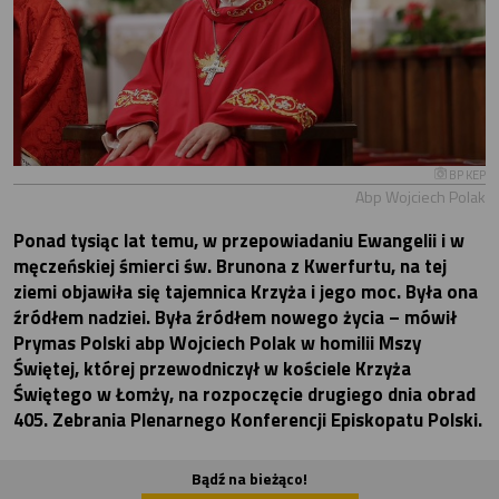
BP KEP
Abp Wojciech Polak
Ponad tysiąc lat temu, w przepowiadaniu Ewangelii i w
męczeńskiej śmierci św. Brunona z Kwerfurtu, na tej
ziemi objawiła się tajemnica Krzyża i jego moc. Była ona
źródłem nadziei. Była źródłem nowego życia – mówił
Prymas Polski abp Wojciech Polak w homilii Mszy
Świętej, której przewodniczył w kościele Krzyża
Świętego w Łomży, na rozpoczęcie drugiego dnia obrad
405. Zebrania Plenarnego Konferencji Episkopatu Polski.
Bądź na bieżąco!