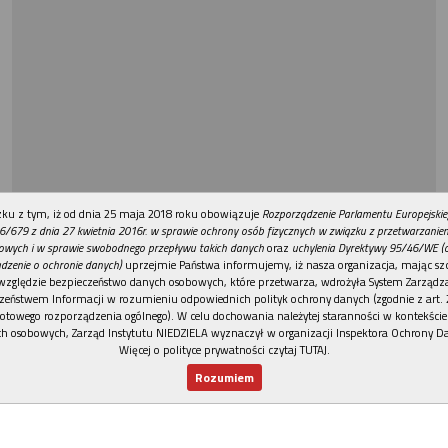
REKLAMA
ku z tym, iż od dnia 25 maja 2018 roku obowiązuje
Rozporządzenie Parlamentu Europejskie
6/679 z dnia 27 kwietnia 2016r. w sprawie ochrony osób fizycznych w związku z przetwarzani
owych i w sprawie swobodnego przepływu takich danych
oraz
uchylenia Dyrektywy 95/46/WE (
dzenie o ochronie danych)
uprzejmie Państwa informujemy, iż nasza organizacja, mając szc
względzie bezpieczeństwo danych osobowych, które przetwarza, wdrożyła System Zarządz
zeństwem Informacji w rozumieniu odpowiednich polityk ochrony danych (zgodnie z art. 2
otowego rozporządzenia ogólnego). W celu dochowania należytej staranności w kontekście
h osobowych, Zarząd Instytutu NIEDZIELA wyznaczył w organizacji Inspektora Ochrony D
Więcej o polityce prywatności czytaj TUTAJ
.
Rozumiem
Nowy numer
Dla Ciebie
Najnowsze
Wspieram