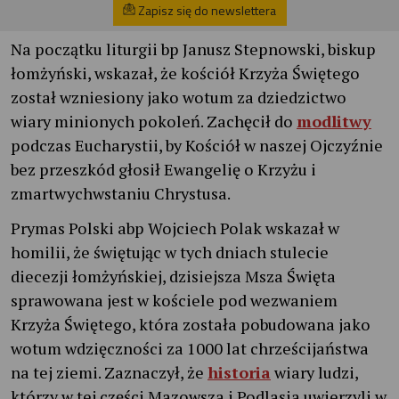
Zapisz się do newslettera
Na początku liturgii bp Janusz Stepnowski, biskup
łomżyński, wskazał, że kościół Krzyża Świętego
został wzniesiony jako wotum za dziedzictwo
wiary minionych pokoleń. Zachęcił do
modlitwy
podczas Eucharystii, by Kościół w naszej Ojczyźnie
bez przeszkód głosił Ewangelię o Krzyżu i
zmartwychwstaniu Chrystusa.
Prymas Polski abp Wojciech Polak wskazał w
homilii, że świętując w tych dniach stulecie
diecezji łomżyńskiej, dzisiejsza Msza Święta
sprawowana jest w kościele pod wezwaniem
Krzyża Świętego, która została pobudowana jako
wotum wdzięczności za 1000 lat chrześcijaństwa
na tej ziemi. Zaznaczył, że
historia
wiary ludzi,
którzy w tej części Mazowsza i Podlasia uwierzyli w