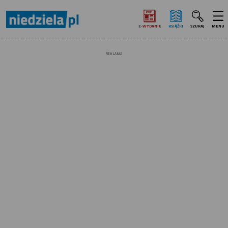
E‑WYDANIE
KSIĄŻKI
SZUKAJ
MENU
REKLAMA