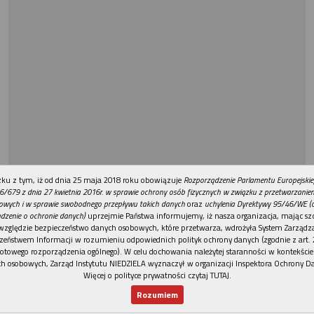
REKLAMA
ku z tym, iż od dnia 25 maja 2018 roku obowiązuje
Rozporządzenie Parlamentu Europejskie
6/679 z dnia 27 kwietnia 2016r. w sprawie ochrony osób fizycznych w związku z przetwarzani
owych i w sprawie swobodnego przepływu takich danych
oraz
uchylenia Dyrektywy 95/46/WE (
dzenie o ochronie danych)
uprzejmie Państwa informujemy, iż nasza organizacja, mając szc
względzie bezpieczeństwo danych osobowych, które przetwarza, wdrożyła System Zarządz
zeństwem Informacji w rozumieniu odpowiednich polityk ochrony danych (zgodnie z art. 2
otowego rozporządzenia ogólnego). W celu dochowania należytej staranności w kontekście
h osobowych, Zarząd Instytutu NIEDZIELA wyznaczył w organizacji Inspektora Ochrony D
Więcej o polityce prywatności czytaj TUTAJ
.
Rozumiem
Nowy numer
Dla Ciebie
Najnowsze
Wspieram