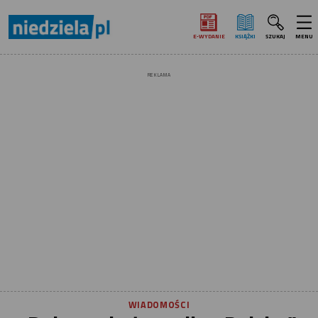
E‑WYDANIE
KSIĄŻKI
SZUKAJ
MENU
REKLAMA
WIADOMOŚCI