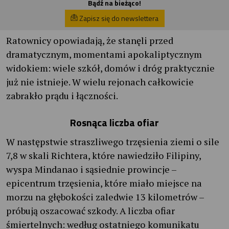
Bądź na bieżąco!
Zapisz się do newslettera
Ratownicy opowiadają, że stanęli przed
dramatycznym, momentami apokaliptycznym
widokiem: wiele szkół, domów i dróg praktycznie
już nie istnieje. W wielu rejonach całkowicie
zabrakło prądu i łączności.
Rosnąca liczba ofiar
W następstwie straszliwego trzęsienia ziemi o sile
7,8 w skali Richtera, które nawiedziło Filipiny,
wyspa Mindanao i sąsiednie prowincje –
epicentrum trzęsienia, które miało miejsce na
morzu na głębokości zaledwie 13 kilometrów –
próbują oszacować szkody. A liczba ofiar
śmiertelnych: według ostatniego komunikatu