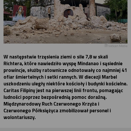
Vatican Media
W następstwie trzęsienia ziemi o sile 7,8 w skali
Richtera, które nawiedziło wyspę Mindanao i sąsiednie
prowincje, służby ratownicze odnotowały co najmniej 41
ofiar śmiertelnych i setki rannych. W diecezji Marbel
uszkodzeniu uległy niektóre kościoły i budynki kościelne.
Caritas Filipiny jest na pierwszej linii frontu, pomagając
ludności poprzez bezpośrednią pomoc doraźną.
Międzynarodowy Ruch Czerwonego Krzyża i
Czerwonego Półksiężyca zmobilizował personel i
wolontariuszy.