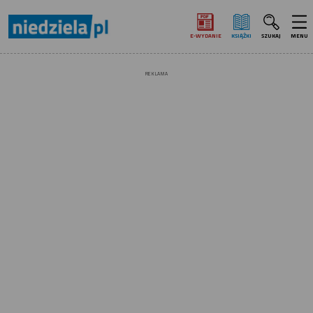
E‑WYDANIE
KSIĄŻKI
SZUKAJ
MENU
REKLAMA