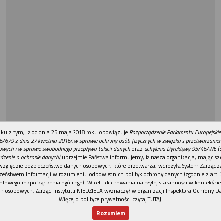
REKLAMA
ku z tym, iż od dnia 25 maja 2018 roku obowiązuje
Rozporządzenie Parlamentu Europejskie
6/679 z dnia 27 kwietnia 2016r. w sprawie ochrony osób fizycznych w związku z przetwarzani
owych i w sprawie swobodnego przepływu takich danych
oraz
uchylenia Dyrektywy 95/46/WE (
dzenie o ochronie danych)
uprzejmie Państwa informujemy, iż nasza organizacja, mając szc
względzie bezpieczeństwo danych osobowych, które przetwarza, wdrożyła System Zarządz
zeństwem Informacji w rozumieniu odpowiednich polityk ochrony danych (zgodnie z art. 2
otowego rozporządzenia ogólnego). W celu dochowania należytej staranności w kontekście
h osobowych, Zarząd Instytutu NIEDZIELA wyznaczył w organizacji Inspektora Ochrony D
Więcej o polityce prywatności czytaj TUTAJ
.
Rozumiem
Nowy numer
Dla Ciebie
Najnowsze
Wspieram