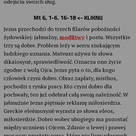
odejściu swoich sług.
Mt 6, 1-6. 16-18
<- KLIKNIJ
Jezus przechodzi do trzech filarów pobożności
żydowskiej: jałmużny,
modlitwy
i postu. Wszystkie
trzy są dobre. Problem leży w sercu szukającym
ludzkiego uznania. Mateusz używa tu słowa
dikaiosynē, sprawiedliwość. Oznacza ono życie
zgodne z wolą Ojca. Jezus pyta o to, dla kogo
człowiek czyni dobro. Obraz zapłaty, misthos,
pochodzi z rynku pracy. Kto czyni dobro dla
pochwały, ten już odebrał całą swoją należność. W
jałmużnie Jezus piętnuje reklamę miłosierdzia.
Greckie eleēmosynē wyrasta ze słowa eleos,
miłosierdzie. Dobro wobec ubogiego ma pozostać
między uczniem i Ojcem. Zdanie o lewej i prawej
ręce uczy prostoty serca, które nie liczy własnych