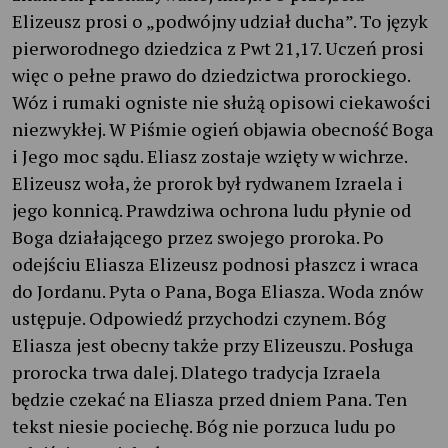
Elizeusz prosi o „podwójny udział ducha”. To język
pierworodnego dziedzica z Pwt 21,17. Uczeń prosi
więc o pełne prawo do dziedzictwa prorockiego.
Wóz i rumaki ogniste nie służą opisowi ciekawości
niezwykłej. W Piśmie ogień objawia obecność Boga
i Jego moc sądu. Eliasz zostaje wzięty w wichrze.
Elizeusz woła, że prorok był rydwanem Izraela i
jego konnicą. Prawdziwa ochrona ludu płynie od
Boga działającego przez swojego proroka. Po
odejściu Eliasza Elizeusz podnosi płaszcz i wraca
do Jordanu. Pyta o Pana, Boga Eliasza. Woda znów
ustępuje. Odpowiedź przychodzi czynem. Bóg
Eliasza jest obecny także przy Elizeuszu. Posługa
prorocka trwa dalej. Dlatego tradycja Izraela
będzie czekać na Eliasza przed dniem Pana. Ten
tekst niesie pociechę. Bóg nie porzuca ludu po