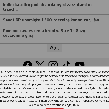
Indie: katolicy pod absurdalnymi zarzutami od
trzech...
Senat RP upamiętnił 300. rocznicę kanonizacji św....
Pomimo zawieszenia broni w Strefie Gazy
codziennie giną...
Więcej
REKLAMA
ku z tym, iż od dnia 25 maja 2018 roku obowiązuje
Rozporządzenie Parlamentu Europejskie
Wersja na komputer
6/679 z dnia 27 kwietnia 2016r. w sprawie ochrony osób fizycznych w związku z przetwarzani
owych i w sprawie swobodnego przepływu takich danych
oraz
uchylenia Dyrektywy 95/46/WE (
dzenie o ochronie danych)
uprzejmie Państwa informujemy, iż nasza organizacja, mając szc
względzie bezpieczeństwo danych osobowych, które przetwarza, wdrożyła System Zarządz
Działy
Tematy
Kontakt
Reklama
Patronaty
zeństwem Informacji w rozumieniu odpowiednich polityk ochrony danych (zgodnie z art. 2
otowego rozporządzenia ogólnego). W celu dochowania należytej staranności w kontekście
Polityka prywatności
h osobowych, Zarząd Instytutu NIEDZIELA wyznaczył w organizacji Inspektora Ochrony D
Więcej o polityce prywatności czytaj TUTAJ
.