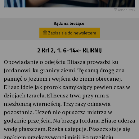
Adobe Stock
Bądź na bieżąco!
Zapisz się do newslettera
2 Krl 2, 1. 6-14
<- KLIKNIJ
Opowiadanie o odejściu Eliasza prowadzi ku
Jordanowi, ku granicy ziemi. Tę samą drogę zna
pamięć o Jozuem i wejściu do ziemi obiecanej.
Eliasz idzie jak prorok zamykający pewien czas w
dziejach Izraela. Elizeusz trwa przy nim z
niezłomną wiernością. Trzy razy odmawia
pozostania. Uczeń nie opuszcza mistrza w
godzinie przejścia. Na brzegu Jordanu Eliasz uderza
wodę płaszczem. Rzeka ustępuje. Płaszcz staje się
znakiem przekazywanej misji. Po przejściu