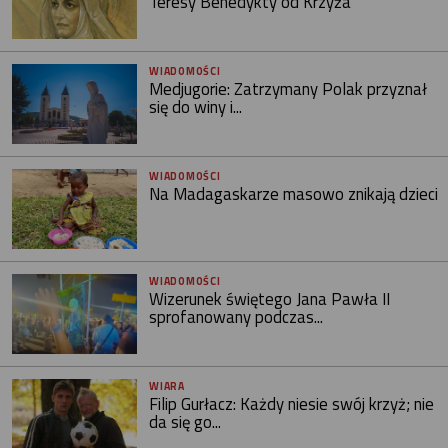
Teresy Benedykty od Krzyża
WIADOMOŚCI
Medjugorie: Zatrzymany Polak przyznał
się do winy i...
WIADOMOŚCI
Na Madagaskarze masowo znikają dzieci
WIADOMOŚCI
Wizerunek świętego Jana Pawła II
sprofanowany podczas...
WIARA
Filip Gurłacz: Każdy niesie swój krzyż; nie
da się go...