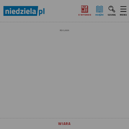
E‑WYDANIE
KSIĄŻKI
SZUKAJ
MENU
REKLAMA
WIARA