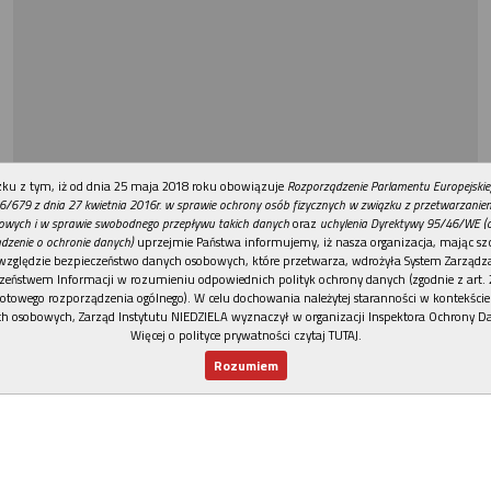
REKLAMA
ku z tym, iż od dnia 25 maja 2018 roku obowiązuje
Rozporządzenie Parlamentu Europejskie
6/679 z dnia 27 kwietnia 2016r. w sprawie ochrony osób fizycznych w związku z przetwarzani
owych i w sprawie swobodnego przepływu takich danych
oraz
uchylenia Dyrektywy 95/46/WE (
dzenie o ochronie danych)
uprzejmie Państwa informujemy, iż nasza organizacja, mając szc
względzie bezpieczeństwo danych osobowych, które przetwarza, wdrożyła System Zarządz
zeństwem Informacji w rozumieniu odpowiednich polityk ochrony danych (zgodnie z art. 2
otowego rozporządzenia ogólnego). W celu dochowania należytej staranności w kontekście
h osobowych, Zarząd Instytutu NIEDZIELA wyznaczył w organizacji Inspektora Ochrony D
Więcej o polityce prywatności czytaj TUTAJ
.
Rozumiem
Nowy numer
Dla Ciebie
Najnowsze
Wspieram