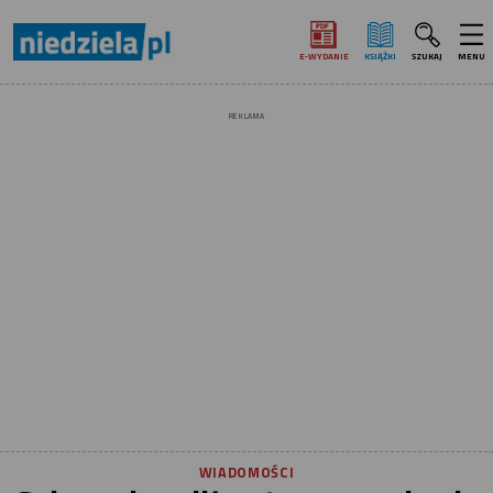
E‑WYDANIE
KSIĄŻKI
SZUKAJ
MENU
REKLAMA
WIADOMOŚCI