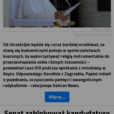
Vatican Media
Papież Leon XIV w Asyżu
Od chrześcijan będzie się coraz bardziej oczekiwać, że
staną się budowniczymi pokoju w społeczeństwach
kuszonych, by wykorzystywać religię instrumentalnie do
przeciwstawiania sobie różnych tożsamości –
powiedział Leon XIV podczas spotkania z młodzieżą w
Asyżu. Odpowiadając Karolinie z Zagrzebia, Papież mówił
o pojednaniu, oczyszczeniu pamięci i ewangelicznym
radykalizmie - relacjonuje Vatican News.
Więcej ...
Senat zablokował kandydaturę