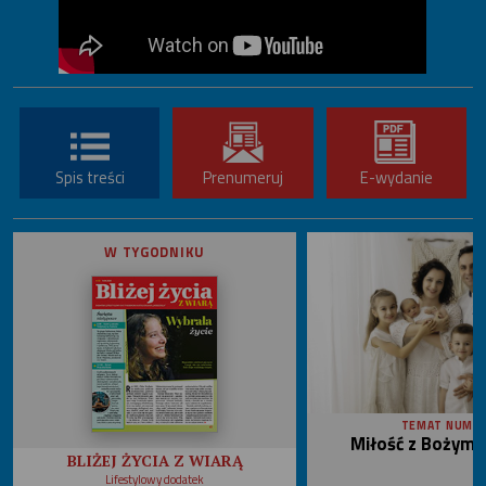
Spis treści
Prenumeruj
E-wydanie
W TYGODNIKU
TEMAT NUME
Miłość z Bożym 
BLIŻEJ ŻYCIA Z WIARĄ
Lifestylowy dodatek