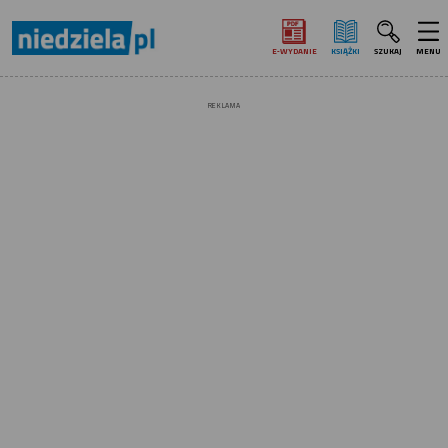
E‑WYDANIE
KSIĄŻKI
SZUKAJ
MENU
REKLAMA