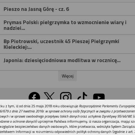
Pieszo na Jasną Górę - cz. 6
Prymas Polski: pielgrzymka to wzmocnienie wiary i
nadziei...
Bp Piotrowski, uczestnik 45 Pieszej Pielgrzymki
Kieleckiej:...
Japonia: dziesięciodniowa modlitwa w rocznicę...
Więcej
REKLAMA
ku z tym, iż od dnia 25 maja 2018 roku obowiązuje
Rozporządzenie Parlamentu Europejskie
Wersja na komputer
6/679 z dnia 27 kwietnia 2016r. w sprawie ochrony osób fizycznych w związku z przetwarzani
owych i w sprawie swobodnego przepływu takich danych
oraz
uchylenia Dyrektywy 95/46/WE (
dzenie o ochronie danych)
uprzejmie Państwa informujemy, iż nasza organizacja, mając szc
względzie bezpieczeństwo danych osobowych, które przetwarza, wdrożyła System Zarządz
Działy
Tematy
Kontakt
Reklama
Patronaty
zeństwem Informacji w rozumieniu odpowiednich polityk ochrony danych (zgodnie z art. 2