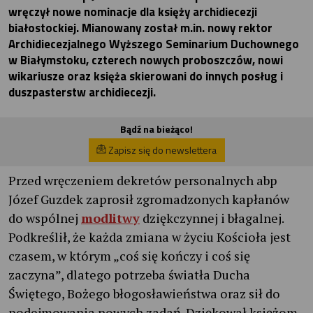
wręczył nowe nominacje dla księży archidiecezji
białostockiej. Mianowany został m.in. nowy rektor
Archidiecezjalnego Wyższego Seminarium Duchownego
w Białymstoku, czterech nowych proboszczów, nowi
wikariusze oraz księża skierowani do innych posług i
duszpasterstw archidiecezji.
Bądź na bieżąco!
Zapisz się do newslettera
Przed wręczeniem dekretów personalnych abp
Józef Guzdek zaprosił zgromadzonych kapłanów
do wspólnej
modlitwy
dziękczynnej i błagalnej.
Podkreślił, że każda zmiana w życiu Kościoła jest
czasem, w którym „coś się kończy i coś się
zaczyna”, dlatego potrzeba światła Ducha
Świętego, Bożego błogosławieństwa oraz sił do
podejmowania nowych zadań. Dziękował księżom