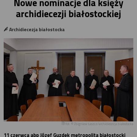
Nowe nominacje dla księży
archidiecezji białostockiej
Archidiecezja białostocka
fot. © Zbigniew Łaszcz/archidiecezja białostocka
11 czerwca abp Józef Guzdek metropolita białostocki