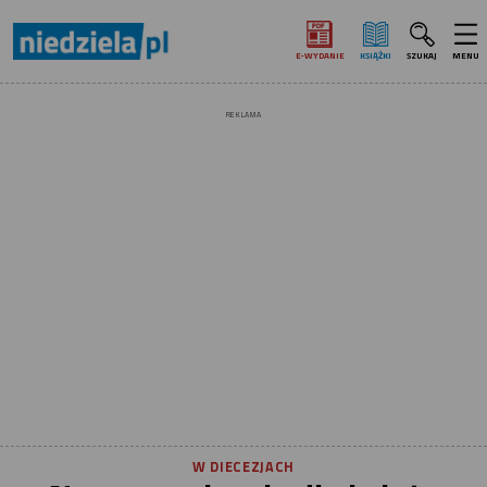
E‑WYDANIE
KSIĄŻKI
SZUKAJ
MENU
REKLAMA
W DIECEZJACH