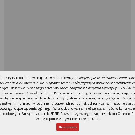
REKLAMA
ku z tym, iż od dnia 25 maja 2018 roku obowiązuje
Rozporządzenie Parlamentu Europejskie
6/679 z dnia 27 kwietnia 2016r. w sprawie ochrony osób fizycznych w związku z przetwarzani
owych i w sprawie swobodnego przepływu takich danych
oraz
uchylenia Dyrektywy 95/46/WE (
dzenie o ochronie danych)
uprzejmie Państwa informujemy, iż nasza organizacja, mając szc
względzie bezpieczeństwo danych osobowych, które przetwarza, wdrożyła System Zarządz
zeństwem Informacji w rozumieniu odpowiednich polityk ochrony danych (zgodnie z art. 2
otowego rozporządzenia ogólnego). W celu dochowania należytej staranności w kontekście
h osobowych, Zarząd Instytutu NIEDZIELA wyznaczył w organizacji Inspektora Ochrony D
Więcej o polityce prywatności czytaj TUTAJ
.
Rozumiem
Nowy numer
Dla Ciebie
Najnowsze
Wspieram