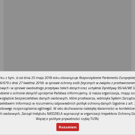
REKLAMA
ku z tym, iż od dnia 25 maja 2018 roku obowiązuje
Rozporządzenie Parlamentu Europejskie
6/679 z dnia 27 kwietnia 2016r. w sprawie ochrony osób fizycznych w związku z przetwarzani
owych i w sprawie swobodnego przepływu takich danych
oraz
uchylenia Dyrektywy 95/46/WE (
dzenie o ochronie danych)
uprzejmie Państwa informujemy, iż nasza organizacja, mając szc
względzie bezpieczeństwo danych osobowych, które przetwarza, wdrożyła System Zarządz
zeństwem Informacji w rozumieniu odpowiednich polityk ochrony danych (zgodnie z art. 2
otowego rozporządzenia ogólnego). W celu dochowania należytej staranności w kontekście
h osobowych, Zarząd Instytutu NIEDZIELA wyznaczył w organizacji Inspektora Ochrony D
Więcej o polityce prywatności czytaj TUTAJ
.
Rozumiem
Nowy numer
Dla Ciebie
Najnowsze
Wspieram