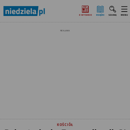
E‑WYDANIE
KSIĄŻKI
SZUKAJ
MENU
REKLAMA
KOŚCIÓŁ