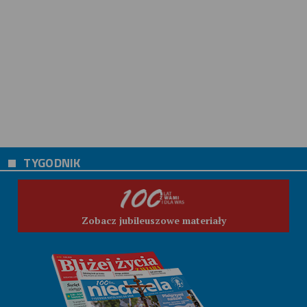
TYGODNIK
Zobacz jubileuszowe materiały