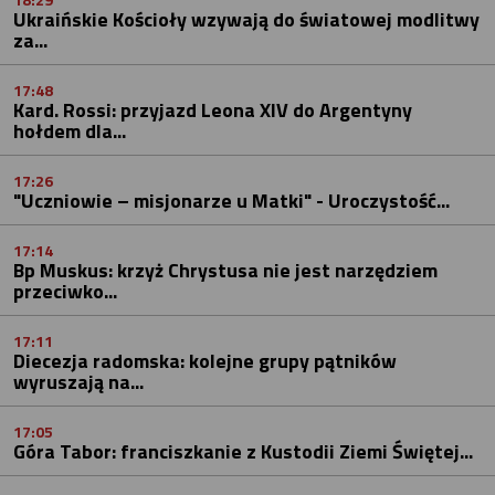
Ukraińskie Kościoły wzywają do światowej modlitwy
za...
17:48
Kard. Rossi: przyjazd Leona XIV do Argentyny
hołdem dla...
17:26
"Uczniowie – misjonarze u Matki" - Uroczystość...
17:14
Bp Muskus: krzyż Chrystusa nie jest narzędziem
przeciwko...
17:11
Diecezja radomska: kolejne grupy pątników
wyruszają na...
17:05
Góra Tabor: franciszkanie z Kustodii Ziemi Świętej...