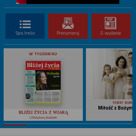
Spis treści
Prenumeruj
E-wydanie
W TYGODNIKU
TEMAT NUME
Miłość z Bożym 
BLIŻEJ ŻYCIA Z WIARĄ
Lifestylowy dodatek