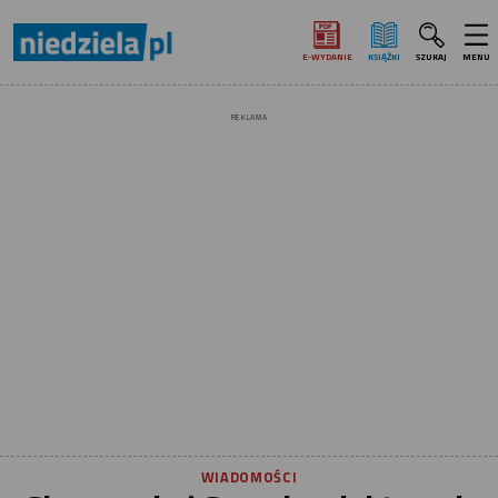
E‑WYDANIE
KSIĄŻKI
SZUKAJ
MENU
REKLAMA
WIADOMOŚCI