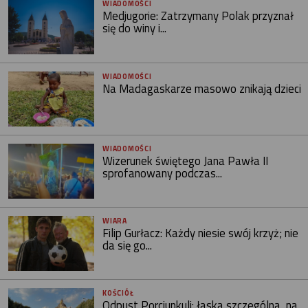
WIADOMOŚCI
Medjugorie: Zatrzymany Polak przyznał
się do winy i...
WIADOMOŚCI
Na Madagaskarze masowo znikają dzieci
WIADOMOŚCI
Wizerunek świętego Jana Pawła II
sprofanowany podczas...
WIARA
Filip Gurłacz: Każdy niesie swój krzyż; nie
da się go...
KOŚCIÓŁ
Odpust Porcjunkuli: łaska szczególna, na