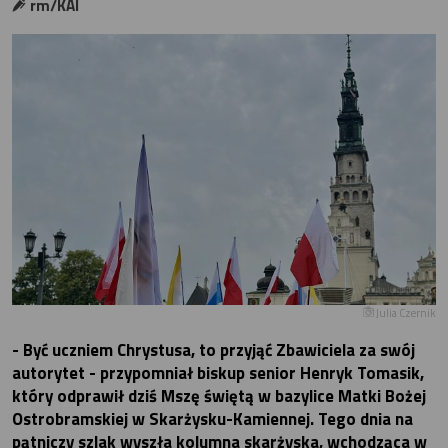
rm/KAI
Julia Czernik
- Być uczniem Chrystusa, to przyjąć Zbawiciela za swój
autorytet - przypomniał biskup senior Henryk Tomasik,
który odprawił dziś Mszę świętą w bazylice Matki Bożej
Ostrobramskiej w Skarżysku-Kamiennej. Tego dnia na
pątniczy szlak wyszła kolumna skarżyska, wchodząca w