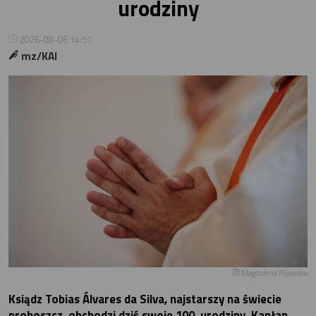
urodziny
2026-08-06 14:51
mz/KAI
Magdalena Pijewska
Ksiądz Tobias Álvares da Silva, najstarszy na świecie
proboszcz, obchodzi dziś swoje 100. urodziny. Kapłan