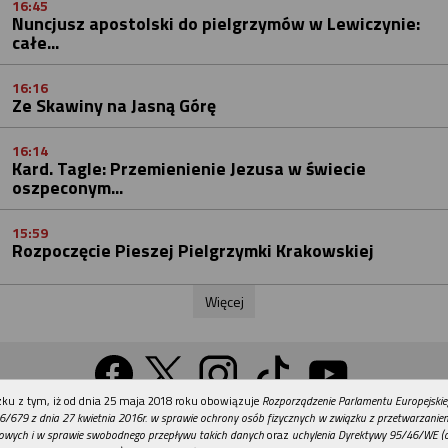
16:45
Nuncjusz apostolski do pielgrzymów w Lewiczynie:
całe...
16:16
Ze Skawiny na Jasną Górę
16:14
Kard. Tagle: Przemienienie Jezusa w świecie
oszpeconym...
15:59
Rozpoczęcie Pieszej Pielgrzymki Krakowskiej
Więcej
REKLAMA
ku z tym, iż od dnia 25 maja 2018 roku obowiązuje
Rozporządzenie Parlamentu Europejskie
Wersja na komputer
6/679 z dnia 27 kwietnia 2016r. w sprawie ochrony osób fizycznych w związku z przetwarzani
owych i w sprawie swobodnego przepływu takich danych
oraz
uchylenia Dyrektywy 95/46/WE (