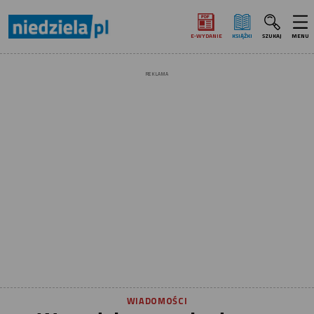
E‑WYDANIE
KSIĄŻKI
SZUKAJ
MENU
REKLAMA
WIADOMOŚCI