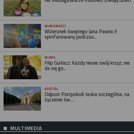
Na Madagaskarze masowo znikają dzieci
WIADOMOŚCI
Wizerunek świętego Jana Pawła II
sprofanowany podczas...
WIARA
Filip Gurłacz: Każdy niesie swój krzyż; nie
da się go...
KOŚCIÓŁ
Odpust Porcjunkuli: łaska szczególna, na
życzenie św....
MULTIMEDIA