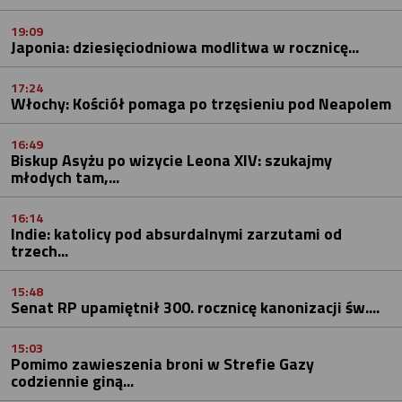
19:09
Japonia: dziesięciodniowa modlitwa w rocznicę...
17:24
Włochy: Kościół pomaga po trzęsieniu pod Neapolem
16:49
Biskup Asyżu po wizycie Leona XIV: szukajmy
młodych tam,...
16:14
Indie: katolicy pod absurdalnymi zarzutami od
trzech...
15:48
Senat RP upamiętnił 300. rocznicę kanonizacji św....
15:03
Pomimo zawieszenia broni w Strefie Gazy
codziennie giną...