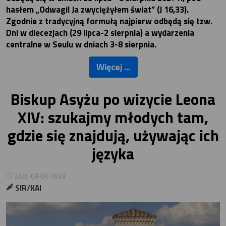
hasłem „Odwagi! Ja zwyciężyłem świat” (J 16,33).
Zgodnie z tradycyjną formułą najpierw odbędą się tzw.
Dni w diecezjach (29 lipca-2 sierpnia) a wydarzenia
centralne w Seulu w dniach 3-8 sierpnia.
Więcej ...
Biskup Asyżu po wizycie Leona
XIV: szukajmy młodych tam,
gdzie się znajdują, używając ich
języka
2026-08-06 16:49
SIR/KAI