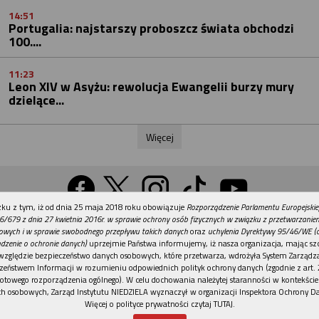
14:51
Portugalia: najstarszy proboszcz świata obchodzi
100....
11:23
Leon XIV w Asyżu: rewolucja Ewangelii burzy mury
dzielące...
Więcej
REKLAMA
ku z tym, iż od dnia 25 maja 2018 roku obowiązuje
Rozporządzenie Parlamentu Europejskie
Wersja na komputer
6/679 z dnia 27 kwietnia 2016r. w sprawie ochrony osób fizycznych w związku z przetwarzani
owych i w sprawie swobodnego przepływu takich danych
oraz
uchylenia Dyrektywy 95/46/WE (
dzenie o ochronie danych)
uprzejmie Państwa informujemy, iż nasza organizacja, mając szc
względzie bezpieczeństwo danych osobowych, które przetwarza, wdrożyła System Zarządz
Działy
Tematy
Kontakt
Reklama
Patronaty
zeństwem Informacji w rozumieniu odpowiednich polityk ochrony danych (zgodnie z art. 2
otowego rozporządzenia ogólnego). W celu dochowania należytej staranności w kontekście
Polityka prywatności
h osobowych, Zarząd Instytutu NIEDZIELA wyznaczył w organizacji Inspektora Ochrony D
Więcej o polityce prywatności czytaj TUTAJ
.