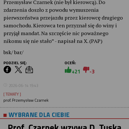
Przemysław Czarnek (nie był kierowcą). Do
zdarzenia doszło z powodu wymuszenia
pierwszeństwa przejazdu przez kierowcę drugiego
samochodu. Kierowca ten przyznał się do winy i
przyjął mandat. Na szczęście nic poważnego
nikomu się nie stało” - napisał na X. (PAP)
bsk/ bar/
PODZIEL SIĘ:
OCEŃ:
+21
-3
2026-06-14 19:43
[ TEMATY ]
prof. Przemysław Czarnek
WYBRANE DLA CIEBIE
Prof. Czarnek wzywa D. Tuska