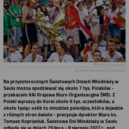
Archiwum prywatne
Zjednoczeni wokół Chrystusa
Na przyszłorocznych Światowych Dniach Młodzieży w
Seulu można spodziewać się około 7 tys. Polaków -
przekazało KAI Krajowe Biuro Organizacyjne ŚMD. Z
Polski wyruszy do Korei około 6 tys. uczestników, a
około tysiąc osób to młodzież polonijna, która dojedzie
z różnych stron świata - precyzuje dyrektor Biura ks.
Tomasz Koprianiuk. Światowe Dni Młodzieży w Seulu
odbędą się w dniach 29 lipca - 8 sierpnia 2027 r., pod