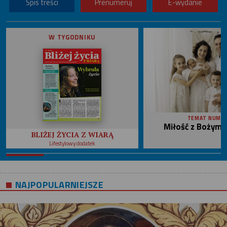
Spis treści
Prenumeruj
E-wydanie
W TYGODNIKU
TEMAT NUME
Miłość z Bożym 
BLIŻEJ ŻYCIA Z WIARĄ
Lifestylowy dodatek
NAJPOPULARNIEJSZE