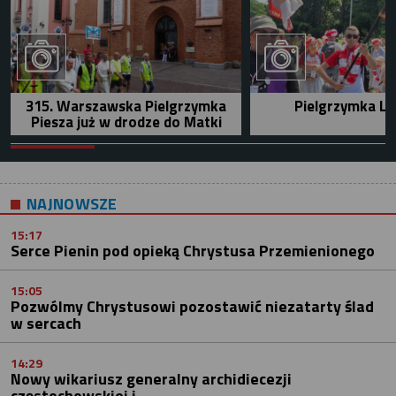
315. Warszawska Pielgrzymka
Pielgrzymka Le
Piesza już w drodze do Matki
NAJNOWSZE
15:17
Serce Pienin pod opieką Chrystusa Przemienionego
15:05
Pozwólmy Chrystusowi pozostawić niezatarty ślad
w sercach
14:29
Nowy wikariusz generalny archidiecezji
częstochowskiej i...