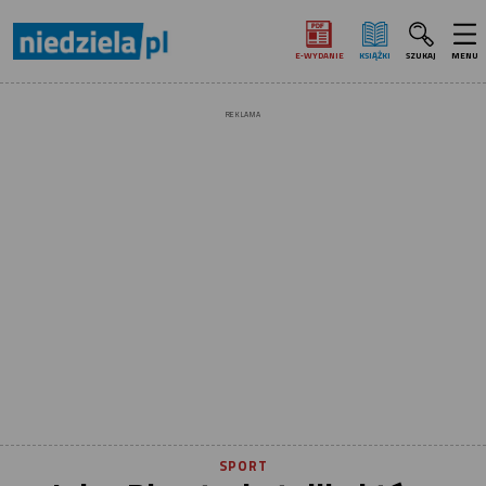
E‑WYDANIE
KSIĄŻKI
SZUKAJ
MENU
REKLAMA
SPORT