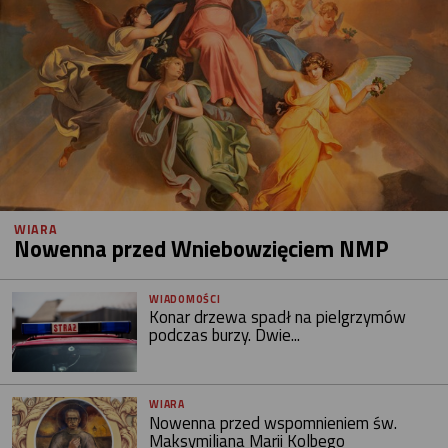
WIARA
Nowenna przed Wniebowzięciem NMP
WIADOMOŚCI
Konar drzewa spadł na pielgrzymów
podczas burzy. Dwie...
WIARA
Nowenna przed wspomnieniem św.
Maksymiliana Marii Kolbego