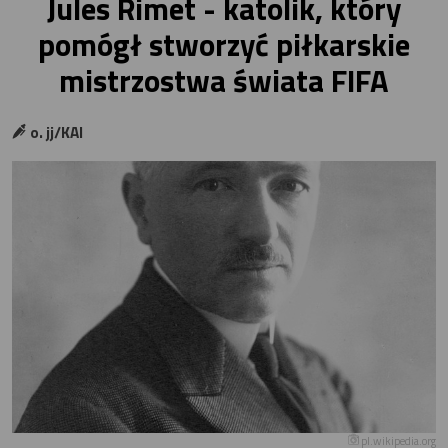
Jules Rimet - katolik, który
pomógł stworzyć piłkarskie
mistrzostwa świata FIFA
o. jj/KAI
pl.wikipedia.org