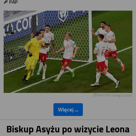
PAP
PAP/EPA/Georgi Licovski
Więcej ...
Biskup Asyżu po wizycie Leona