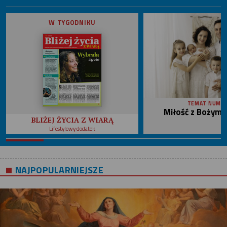
W TYGODNIKU
TEMAT NUME
Miłość z Bożym 
BLIŻEJ ŻYCIA Z WIARĄ
Lifestylowy dodatek
NAJPOPULARNIEJSZE