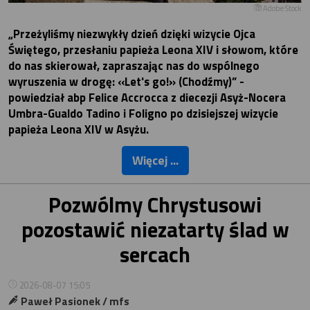
Adobe Stock
„Przeżyliśmy niezwykły dzień dzięki wizycie Ojca
Świętego, przesłaniu papieża Leona XIV i słowom, które
do nas skierował, zapraszając nas do wspólnego
wyruszenia w drogę: «Let's go!» (Chodźmy)” -
powiedział abp Felice Accrocca z diecezji Asyż-Nocera
Umbra-Gualdo Tadino i Foligno po dzisiejszej wizycie
papieża Leona XIV w Asyżu.
Więcej ...
Pozwólmy Chrystusowi
pozostawić niezatarty ślad w
sercach
2026-08-07 15:05
Paweł Pasionek / mfs