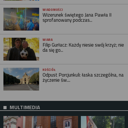
WIADOMOŚCI
Wizerunek świętego Jana Pawła II
sprofanowany podczas...
WIARA
Filip Gurłacz: Każdy niesie swój krzyż; nie
da się go...
KOŚCIÓŁ
Odpust Porcjunkuli: łaska szczególna, na
życzenie św....
MULTIMEDIA