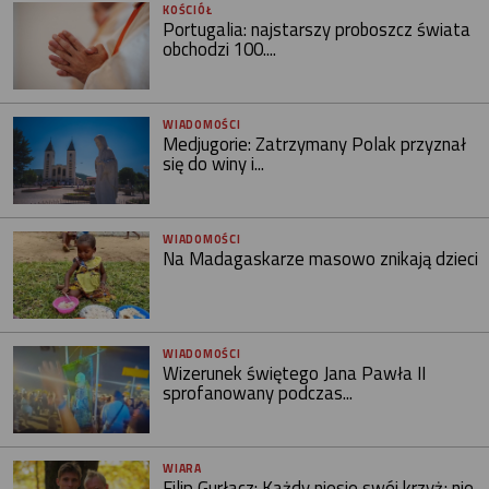
KOŚCIÓŁ
Portugalia: najstarszy proboszcz świata
obchodzi 100....
WIADOMOŚCI
Medjugorie: Zatrzymany Polak przyznał
się do winy i...
WIADOMOŚCI
Na Madagaskarze masowo znikają dzieci
WIADOMOŚCI
Wizerunek świętego Jana Pawła II
sprofanowany podczas...
WIARA
Filip Gurłacz: Każdy niesie swój krzyż; nie