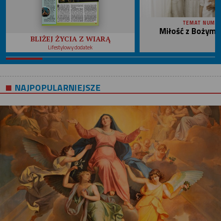
TEMAT NUME
Miłość z Bożym 
BLIŻEJ ŻYCIA Z WIARĄ
Lifestylowy dodatek
NAJPOPULARNIEJSZE