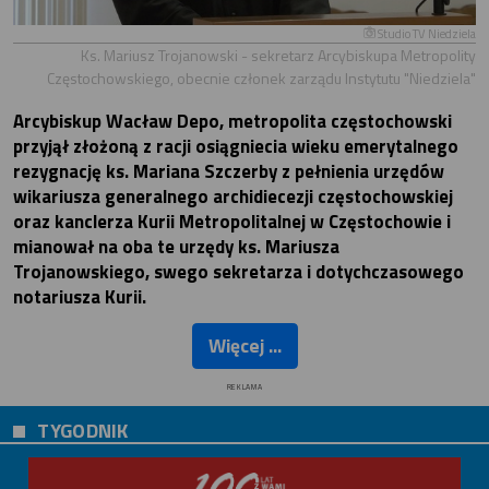
Studio TV Niedziela
Ks. Mariusz Trojanowski - sekretarz Arcybiskupa Metropolity
Częstochowskiego, obecnie członek zarządu Instytutu "Niedziela"
Arcybiskup Wacław Depo, metropolita częstochowski
przyjął złożoną z racji osiągniecia wieku emerytalnego
rezygnację ks. Mariana Szczerby z pełnienia urzędów
wikariusza generalnego archidiecezji częstochowskiej
oraz kanclerza Kurii Metropolitalnej w Częstochowie i
mianował na oba te urzędy ks. Mariusza
Trojanowskiego, swego sekretarza i dotychczasowego
notariusza Kurii.
Więcej ...
REKLAMA
TYGODNIK