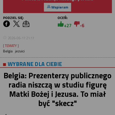
Wspieram
PODZIEL SIĘ:
OCEŃ:
+27
-6
2026-06-17 21:17
[ TEMATY ]
Belgia
jezuici
WYBRANE DLA CIEBIE
Belgia: Prezenterzy publicznego
radia niszczą w studiu figurę
Matki Bożej i Jezusa. To miał
być "skecz"