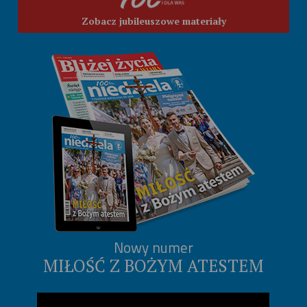
Zobacz jubileuszowe materiały
Nowy numer
MIŁOŚĆ Z BOŻYM ATESTEM