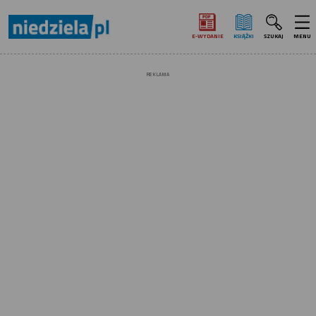
E‑WYDANIE
KSIĄŻKI
SZUKAJ
MENU
REKLAMA