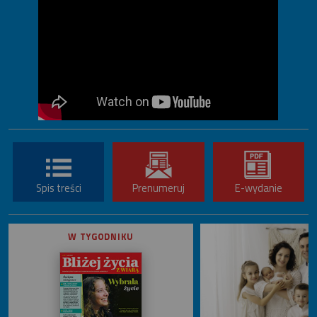
Spis treści
Prenumeruj
E-wydanie
W TYGODNIKU