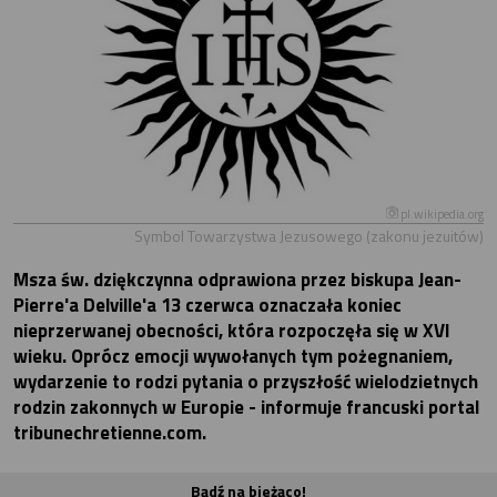
pl.wikipedia.org
Symbol Towarzystwa Jezusowego (zakonu jezuitów)
Msza św. dziękczynna odprawiona przez biskupa Jean-
Pierre'a Delville'a 13 czerwca oznaczała koniec
nieprzerwanej obecności, która rozpoczęła się w XVI
wieku. Oprócz emocji wywołanych tym pożegnaniem,
wydarzenie to rodzi pytania o przyszłość wielodzietnych
rodzin zakonnych w Europie - informuje francuski portal
tribunechretienne.com.
Bądź na bieżąco!