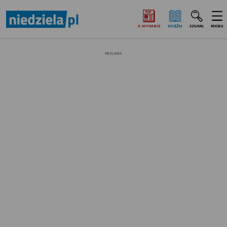
E‑WYDANIE
KSIĄŻKI
SZUKAJ
MENU
REKLAMA