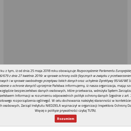
REKLAMA
ku z tym, iż od dnia 25 maja 2018 roku obowiązuje
Rozporządzenie Parlamentu Europejskie
6/679 z dnia 27 kwietnia 2016r. w sprawie ochrony osób fizycznych w związku z przetwarzani
owych i w sprawie swobodnego przepływu takich danych
oraz
uchylenia Dyrektywy 95/46/WE (
dzenie o ochronie danych)
uprzejmie Państwa informujemy, iż nasza organizacja, mając szc
względzie bezpieczeństwo danych osobowych, które przetwarza, wdrożyła System Zarządz
zeństwem Informacji w rozumieniu odpowiednich polityk ochrony danych (zgodnie z art. 2
otowego rozporządzenia ogólnego). W celu dochowania należytej staranności w kontekście
h osobowych, Zarząd Instytutu NIEDZIELA wyznaczył w organizacji Inspektora Ochrony D
Więcej o polityce prywatności czytaj TUTAJ
.
Rozumiem
Nowy numer
Dla Ciebie
Najnowsze
Wspieram