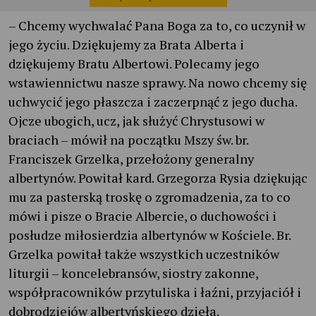
– Chcemy wychwalać Pana Boga za to, co uczynił w
jego życiu. Dziękujemy za Brata Alberta i
dziękujemy Bratu Albertowi. Polecamy jego
wstawiennictwu nasze sprawy. Na nowo chcemy się
uchwycić jego płaszcza i zaczerpnąć z jego ducha.
Ojcze ubogich, ucz, jak służyć Chrystusowi w
braciach – mówił na początku Mszy św. br.
Franciszek Grzelka, przełożony generalny
albertynów. Powitał kard. Grzegorza Rysia dziękując
mu za pasterską troskę o zgromadzenia, za to co
mówi i pisze o Bracie Albercie, o duchowości i
posłudze miłosierdzia albertynów w Kościele. Br.
Grzelka powitał także wszystkich uczestników
liturgii – koncelebransów, siostry zakonne,
współpracowników przytuliska i łaźni, przyjaciół i
dobrodziejów albertyńskiego dzieła.