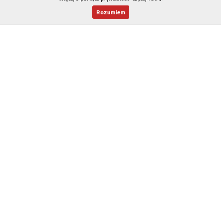
Rozumiem
Nowy numer
Dla Ciebie
Najnowsze
Wspieram