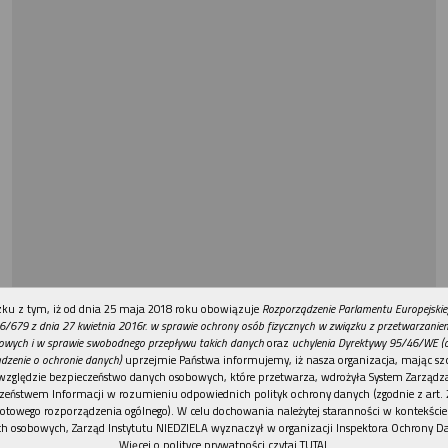
REKLAMA
ku z tym, iż od dnia 25 maja 2018 roku obowiązuje
Rozporządzenie Parlamentu Europejskie
6/679 z dnia 27 kwietnia 2016r. w sprawie ochrony osób fizycznych w związku z przetwarzani
owych i w sprawie swobodnego przepływu takich danych
oraz
uchylenia Dyrektywy 95/46/WE (
dzenie o ochronie danych)
uprzejmie Państwa informujemy, iż nasza organizacja, mając szc
względzie bezpieczeństwo danych osobowych, które przetwarza, wdrożyła System Zarządz
zeństwem Informacji w rozumieniu odpowiednich polityk ochrony danych (zgodnie z art. 2
otowego rozporządzenia ogólnego). W celu dochowania należytej staranności w kontekście
h osobowych, Zarząd Instytutu NIEDZIELA wyznaczył w organizacji Inspektora Ochrony D
Więcej o polityce prywatności czytaj TUTAJ
.