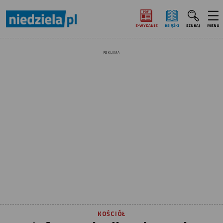
E‑WYDANIE
KSIĄŻKI
SZUKAJ
MENU
REKLAMA
KOŚCIÓŁ