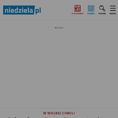
E‑WYDANIE
KSIĄŻKI
SZUKAJ
MENU
REKLAMA
W WOLNEJ CHWILI