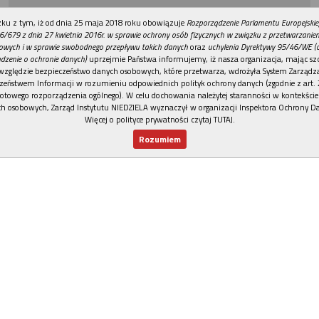
REKLAMA
ku z tym, iż od dnia 25 maja 2018 roku obowiązuje
Rozporządzenie Parlamentu Europejskie
6/679 z dnia 27 kwietnia 2016r. w sprawie ochrony osób fizycznych w związku z przetwarzani
owych i w sprawie swobodnego przepływu takich danych
oraz
uchylenia Dyrektywy 95/46/WE (
dzenie o ochronie danych)
uprzejmie Państwa informujemy, iż nasza organizacja, mając szc
względzie bezpieczeństwo danych osobowych, które przetwarza, wdrożyła System Zarządz
zeństwem Informacji w rozumieniu odpowiednich polityk ochrony danych (zgodnie z art. 2
otowego rozporządzenia ogólnego). W celu dochowania należytej staranności w kontekście
h osobowych, Zarząd Instytutu NIEDZIELA wyznaczył w organizacji Inspektora Ochrony D
Więcej o polityce prywatności czytaj TUTAJ
.
Rozumiem
Nowy numer
Dla Ciebie
Najnowsze
Wspieram