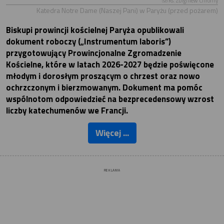
Ks. Zbigniew Chromy
Katedra Notre Dame (Naszej Pani) w Paryżu (przed pożarem)
Biskupi prowincji kościelnej Paryża opublikowali
dokument roboczy („Instrumentum laboris”)
przygotowujący Prowincjonalne Zgromadzenie
Kościelne, które w latach 2026-2027 będzie poświęcone
młodym i dorosłym proszącym o chrzest oraz nowo
ochrzczonym i bierzmowanym. Dokument ma pomóc
wspólnotom odpowiedzieć na bezprecedensowy wzrost
liczby katechumenów we Francji.
Więcej ...
REKLAMA