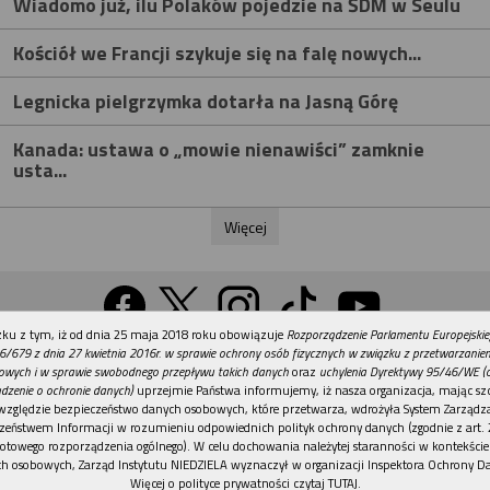
Wiadomo już, ilu Polaków pojedzie na ŚDM w Seulu
Kościół we Francji szykuje się na falę nowych...
Legnicka pielgrzymka dotarła na Jasną Górę
Kanada: ustawa o „mowie nienawiści” zamknie
usta...
Więcej
REKLAMA
ku z tym, iż od dnia 25 maja 2018 roku obowiązuje
Rozporządzenie Parlamentu Europejskie
Wersja na komputer
6/679 z dnia 27 kwietnia 2016r. w sprawie ochrony osób fizycznych w związku z przetwarzani
owych i w sprawie swobodnego przepływu takich danych
oraz
uchylenia Dyrektywy 95/46/WE (
dzenie o ochronie danych)
uprzejmie Państwa informujemy, iż nasza organizacja, mając szc
względzie bezpieczeństwo danych osobowych, które przetwarza, wdrożyła System Zarządz
Działy
Tematy
Kontakt
Reklama
Patronaty
zeństwem Informacji w rozumieniu odpowiednich polityk ochrony danych (zgodnie z art. 2
otowego rozporządzenia ogólnego). W celu dochowania należytej staranności w kontekście
Polityka prywatności
h osobowych, Zarząd Instytutu NIEDZIELA wyznaczył w organizacji Inspektora Ochrony D
Więcej o polityce prywatności czytaj TUTAJ
.