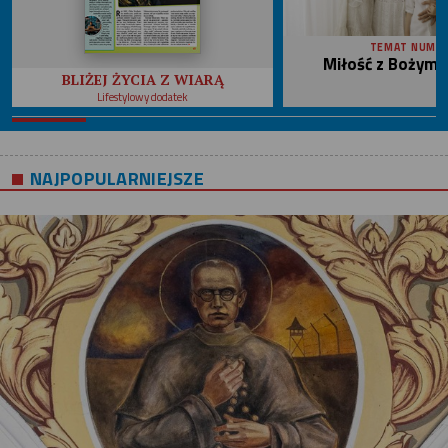
TEMAT NUME
Miłość z Bożym 
BLIŻEJ ŻYCIA Z WIARĄ
Lifestylowy dodatek
NAJPOPULARNIEJSZE