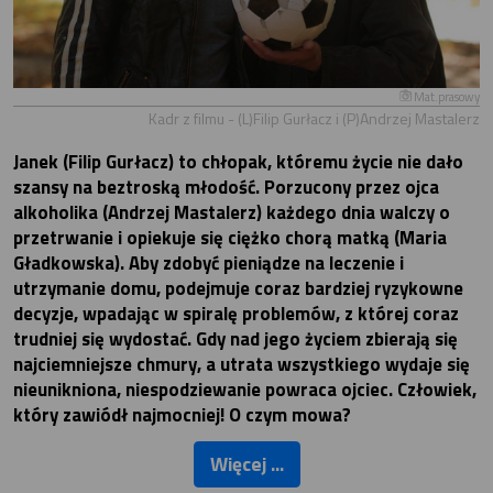
Mat.prasowy
Kadr z filmu - (L)Filip Gurłacz i (P)Andrzej Mastalerz
Janek (Filip Gurłacz) to chłopak, któremu życie nie dało
szansy na beztroską młodość. Porzucony przez ojca
alkoholika (Andrzej Mastalerz) każdego dnia walczy o
przetrwanie i opiekuje się ciężko chorą matką (Maria
Gładkowska). Aby zdobyć pieniądze na leczenie i
utrzymanie domu, podejmuje coraz bardziej ryzykowne
decyzje, wpadając w spiralę problemów, z której coraz
trudniej się wydostać. Gdy nad jego życiem zbierają się
najciemniejsze chmury, a utrata wszystkiego wydaje się
nieunikniona, niespodziewanie powraca ojciec. Człowiek,
który zawiódł najmocniej! O czym mowa?
Więcej ...