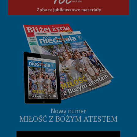
Zobacz jubileuszowe materiały
Nowy numer
MIŁOŚĆ Z BOŻYM ATESTEM