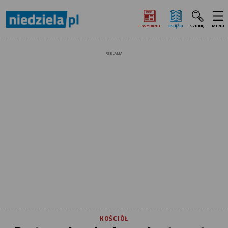
E‑WYDANIE
KSIĄŻKI
SZUKAJ
MENU
REKLAMA
KOŚCIÓŁ