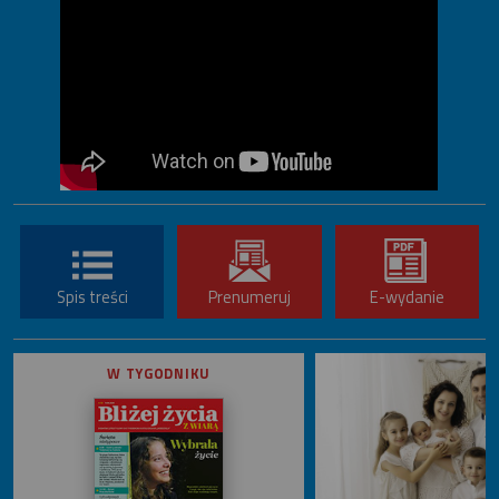
Spis treści
Prenumeruj
E-wydanie
W TYGODNIKU