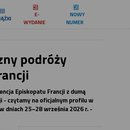
E-
NOWY
IĄŻKI
WYDANIE
NUMER
czny podróży
rancji
ncja Episkopatu Francji z dumą
 - czytamy na oficjalnym profilu w
w dniach 25–28 września 2026 r. -