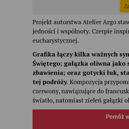
Za
Projekt autorstwa Atelier Argo sta
jedności i wspólnoty. Czerpie inspi
eucharystycznej.
Grafika łączy kilka ważnych sy
Świętego; gałązka oliwna jako 
zbawienia; oraz gotycki łuk, s
tej podróży.
Kompozycja przypomina
czerwony, nawiązujące do francuski
światło, natomiast zieleń gałązki o
Pomóż w