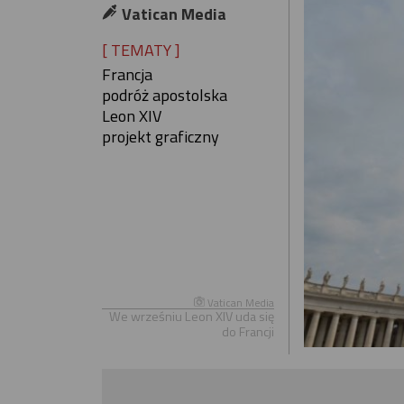
Vatican Media
[ TEMATY ]
Francja
podróż apostolska
Leon XIV
projekt graficzny
Vatican Media
We wrześniu Leon XIV uda się
do Francji