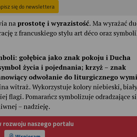
pisz się do newslettera
wia na
prostotę i wyrazistość
. Ma wyrażać d
rację z francuskiego stylu art déco oraz symboli
mboli: gołębica jako znak pokoju i Ducha
symbol życia i pojednania; krzyż – znak
tanowiący odwołanie do liturgicznego wym
 witraż. Wykorzystuje kolory niebieski, biały
ej flagi. Pomarańcz symbolizuje odradzające s
liwnej – nadzieję.
 rozwoju naszego portalu
Wspieram