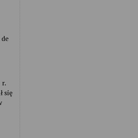
 de
 r.
ł się
w