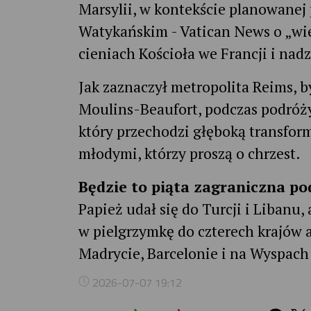
Marsylii, w kontekście planowane
Watykańskim - Vatican News o „wielk
cieniach Kościoła we Francji i nad
Jak zaznaczył metropolita Reims, b
Moulins-Beaufort, podczas podróży 
który przechodzi głęboką transfor
młodymi, którzy proszą o chrzest.
Będzie to piąta zagraniczna p
Papież udał się do Turcji i Libanu
w pielgrzymkę do czterech krajów 
Madrycie, Barcelonie i na Wyspach
2026-07-07 19:12