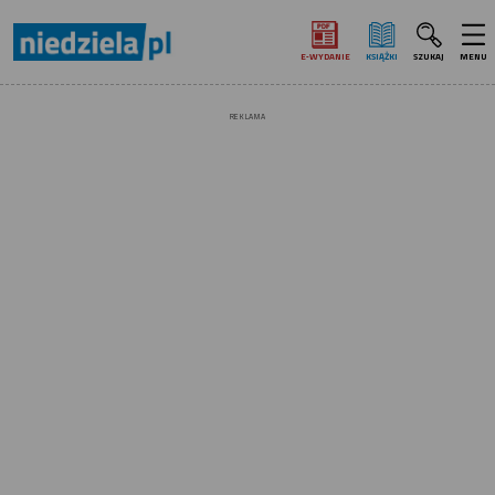
E‑WYDANIE
KSIĄŻKI
SZUKAJ
MENU
REKLAMA