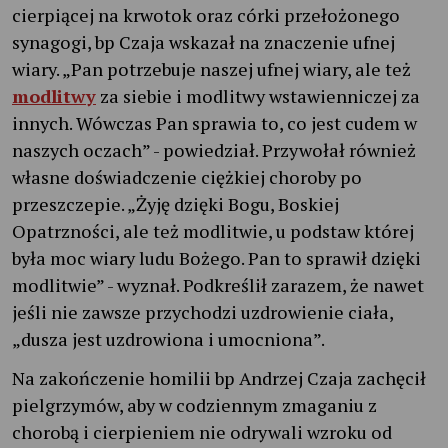
cierpiącej na krwotok oraz córki przełożonego
synagogi, bp Czaja wskazał na znaczenie ufnej
wiary. „Pan potrzebuje naszej ufnej wiary, ale też
modlitwy
za siebie i modlitwy wstawienniczej za
innych. Wówczas Pan sprawia to, co jest cudem w
naszych oczach” - powiedział. Przywołał również
własne doświadczenie ciężkiej choroby po
przeszczepie. „Żyję dzięki Bogu, Boskiej
Opatrzności, ale też modlitwie, u podstaw której
była moc wiary ludu Bożego. Pan to sprawił dzięki
modlitwie” - wyznał. Podkreślił zarazem, że nawet
jeśli nie zawsze przychodzi uzdrowienie ciała,
„dusza jest uzdrowiona i umocniona”.
Na zakończenie homilii bp Andrzej Czaja zachęcił
pielgrzymów, aby w codziennym zmaganiu z
chorobą i cierpieniem nie odrywali wzroku od