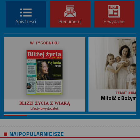
Spis treści
Prenumeruj
E-wydanie
W TYGODNIKU
TEMAT NUME
Miłość z Bożym 
BLIŻEJ ŻYCIA Z WIARĄ
Lifestylowy dodatek
NAJPOPULARNIEJSZE