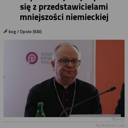
się z przedstawicielami
mniejszości niemieckiej
kog / Opole (KAI)
BP KEP
Bp Andrzej Czaja