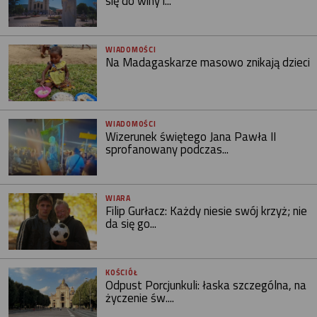
się do winy i...
WIADOMOŚCI
Na Madagaskarze masowo znikają dzieci
WIADOMOŚCI
Wizerunek świętego Jana Pawła II
sprofanowany podczas...
WIARA
Filip Gurłacz: Każdy niesie swój krzyż; nie
da się go...
KOŚCIÓŁ
Odpust Porcjunkuli: łaska szczególna, na
życzenie św....