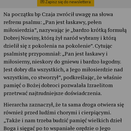
Zapisz się do newslettera
Na początku bp Czaja zwrócił uwagę na słowa
refrenu psalmu: „Pan jest łaskawy, pełen
miłosierdzia”, nazywając je „bardzo krótką formułą
Dobrej Nowiny, którą żył naród wybrany i którą
dzielił się z pokolenia na pokolenie”. Cytując
psalmistę przypomniał: „Pan jest łaskawy i
miłosierny, nieskory do gniewu i bardzo łagodny.
Jest dobry dla wszystkich, a Jego miłosierdzie nad
wszystkim, co stworzył”, podkreślając, że właśnie
pamięć o Bożej dobroci pozwalała Izraelitom
przetrwać najtrudniejsze doświadczenia.
Hierarcha zaznaczył, że ta sama droga otwiera się
również przed ludźmi chorymi i cierpiącymi.
„Także i nam trzeba budzić pamięć wielkich dzieł
Boga i sięgać po to wspaniałe orędzie o Jego