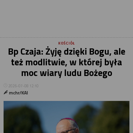
KOŚCIÓŁ
Bp Czaja: Żyję dzięki Bogu, ale
też modlitwie, w której była
moc wiary ludu Bożego
2026-07-08 12:10
mchr/KAI