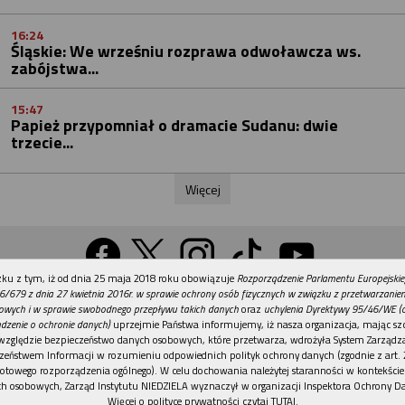
16:24
Śląskie: We wrześniu rozprawa odwoławcza ws.
zabójstwa...
15:47
Papież przypomniał o dramacie Sudanu: dwie
trzecie...
Więcej
REKLAMA
ku z tym, iż od dnia 25 maja 2018 roku obowiązuje
Rozporządzenie Parlamentu Europejskie
Wersja na komputer
6/679 z dnia 27 kwietnia 2016r. w sprawie ochrony osób fizycznych w związku z przetwarzani
owych i w sprawie swobodnego przepływu takich danych
oraz
uchylenia Dyrektywy 95/46/WE (
dzenie o ochronie danych)
uprzejmie Państwa informujemy, iż nasza organizacja, mając szc
względzie bezpieczeństwo danych osobowych, które przetwarza, wdrożyła System Zarządz
Działy
Tematy
Kontakt
Reklama
Patronaty
zeństwem Informacji w rozumieniu odpowiednich polityk ochrony danych (zgodnie z art. 2
otowego rozporządzenia ogólnego). W celu dochowania należytej staranności w kontekście
Polityka prywatności
h osobowych, Zarząd Instytutu NIEDZIELA wyznaczył w organizacji Inspektora Ochrony D
Więcej o polityce prywatności czytaj TUTAJ
.