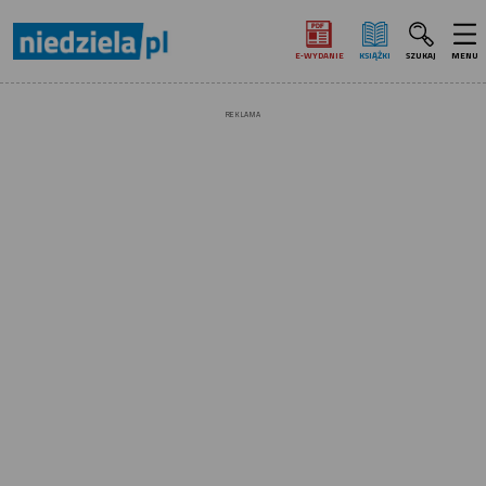
E‑WYDANIE
KSIĄŻKI
SZUKAJ
MENU
REKLAMA