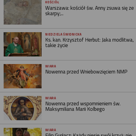
KOŚCIÓŁ
Warszawa: kościół św. Anny zsuwa się ze
skarpy;...
NIEDZIELA ŚWIDNICKA
Ks. kan. Krzysztof Herbut: Jaka modlitwa,
takie życie
WIARA
Nowenna przed Wniebowzięciem NMP
WIARA
Nowenna przed wspomnieniem św.
Maksymiliana Marii Kolbego
WIARA
Filip Gurłacz: Każdy niesie swój krzyż; nie