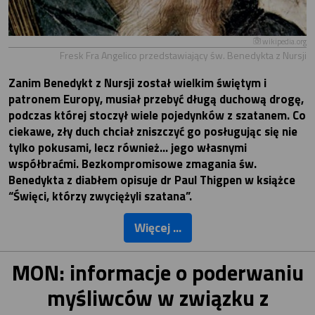
wikipedia.org
Fresk Fra Angelico przedstawiający św. Benedykta z Nursji
Zanim Benedykt z Nursji został wielkim świętym i
patronem Europy, musiał przebyć długą duchową drogę,
podczas której stoczył wiele pojedynków z szatanem. Co
ciekawe, zły duch chciał zniszczyć go posługując się nie
tylko pokusami, lecz również... jego własnymi
współbraćmi. Bezkompromisowe zmagania św.
Benedykta z diabłem opisuje dr Paul Thigpen w książce
“Święci, którzy zwyciężyli szatana”.
Więcej ...
MON: informacje o poderwaniu
myśliwców w związku z