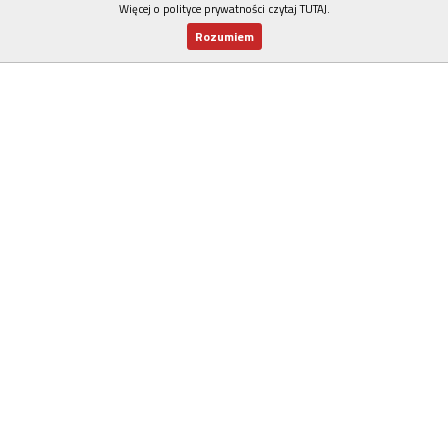
Więcej o polityce prywatności czytaj TUTAJ
.
Rozumiem
Nowy numer
Dla Ciebie
Najnowsze
Wspieram