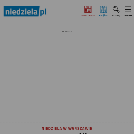
E‑WYDANIE
KSIĄŻKI
SZUKAJ
MENU
REKLAMA
NIEDZIELA W WARSZAWIE