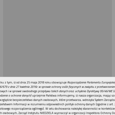
REKLAMA
ku z tym, iż od dnia 25 maja 2018 roku obowiązuje
Rozporządzenie Parlamentu Europejskie
6/679 z dnia 27 kwietnia 2016r. w sprawie ochrony osób fizycznych w związku z przetwarzani
owych i w sprawie swobodnego przepływu takich danych
oraz
uchylenia Dyrektywy 95/46/WE (
dzenie o ochronie danych)
uprzejmie Państwa informujemy, iż nasza organizacja, mając szc
względzie bezpieczeństwo danych osobowych, które przetwarza, wdrożyła System Zarządz
zeństwem Informacji w rozumieniu odpowiednich polityk ochrony danych (zgodnie z art. 2
otowego rozporządzenia ogólnego). W celu dochowania należytej staranności w kontekście
h osobowych, Zarząd Instytutu NIEDZIELA wyznaczył w organizacji Inspektora Ochrony D