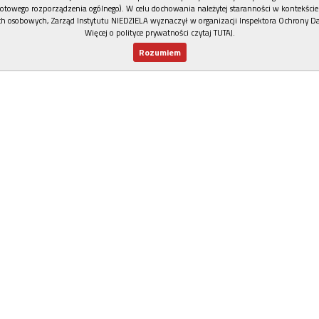
otowego rozporządzenia ogólnego). W celu dochowania należytej staranności w kontekście
h osobowych, Zarząd Instytutu NIEDZIELA wyznaczył w organizacji Inspektora Ochrony D
Więcej o polityce prywatności czytaj TUTAJ
.
Rozumiem
Nowy numer
Dla Ciebie
Najnowsze
Wspieram