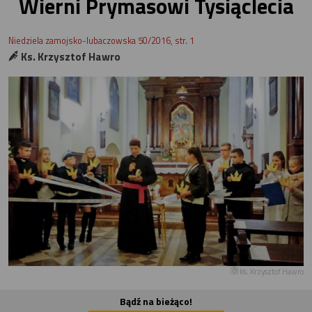
Wierni Prymasowi Tysiąclecia
Niedziela zamojsko-lubaczowska 50/2016, str. 1
Ks. Krzysztof Hawro
Ks. Krzysztof Hawro
Bądź na bieżąco!