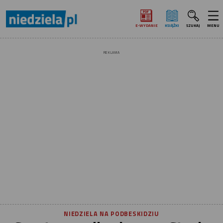
E‑WYDANIE
KSIĄŻKI
SZUKAJ
MENU
REKLAMA
NIEDZIELA NA PODBESKIDZIU