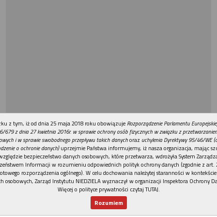
REKLAMA
ku z tym, iż od dnia 25 maja 2018 roku obowiązuje
Rozporządzenie Parlamentu Europejskie
6/679 z dnia 27 kwietnia 2016r. w sprawie ochrony osób fizycznych w związku z przetwarzani
owych i w sprawie swobodnego przepływu takich danych
oraz
uchylenia Dyrektywy 95/46/WE (
dzenie o ochronie danych)
uprzejmie Państwa informujemy, iż nasza organizacja, mając szc
względzie bezpieczeństwo danych osobowych, które przetwarza, wdrożyła System Zarządz
zeństwem Informacji w rozumieniu odpowiednich polityk ochrony danych (zgodnie z art. 2
otowego rozporządzenia ogólnego). W celu dochowania należytej staranności w kontekście
h osobowych, Zarząd Instytutu NIEDZIELA wyznaczył w organizacji Inspektora Ochrony D
Więcej o polityce prywatności czytaj TUTAJ
.
Rozumiem
Nowy numer
Dla Ciebie
Najnowsze
Wspieram