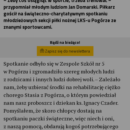
– Żeby coś osiągnąć w sporcie, trzeba trenować –
przypomniał młodym ludziom Jan Domarski. Piłkarz
gościł na świąteczno-charytatywnym spotkaniu
młodzieżowych sekcji piłki nożnej LKS-u Pogórze ze
znanymi sportowcami.
Bądź na bieżąco!
Zapisz się do newslettera
Spotkanie odbyło się w Zespole Szkół nr 5
w Pogórzu i zgromadziło szereg młodych ludzi
z rodzicami i innych ludzi dobrej woli. – Zależało
nam, żeby uzbierać środki na rehabilitację ciężko
chorego Stasia z Pogórza, o którym powiedział
nam nasz proboszcz i dziekan ks. Ignacy Czader.
Pomyślałem, że skoro chłopcy dostają na
spotkaniu paczki świąteczne, więc niech i oni,
z naszą pomocą, obdarują kogoś potrzebującego