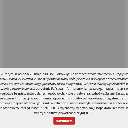
REKLAMA
ku z tym, iż od dnia 25 maja 2018 roku obowiązuje
Rozporządzenie Parlamentu Europejskie
6/679 z dnia 27 kwietnia 2016r. w sprawie ochrony osób fizycznych w związku z przetwarzani
owych i w sprawie swobodnego przepływu takich danych
oraz
uchylenia Dyrektywy 95/46/WE (
dzenie o ochronie danych)
uprzejmie Państwa informujemy, iż nasza organizacja, mając szc
względzie bezpieczeństwo danych osobowych, które przetwarza, wdrożyła System Zarządz
zeństwem Informacji w rozumieniu odpowiednich polityk ochrony danych (zgodnie z art. 2
otowego rozporządzenia ogólnego). W celu dochowania należytej staranności w kontekście
h osobowych, Zarząd Instytutu NIEDZIELA wyznaczył w organizacji Inspektora Ochrony D
Więcej o polityce prywatności czytaj TUTAJ
.
Rozumiem
Nowy numer
Dla Ciebie
Najnowsze
Wspieram