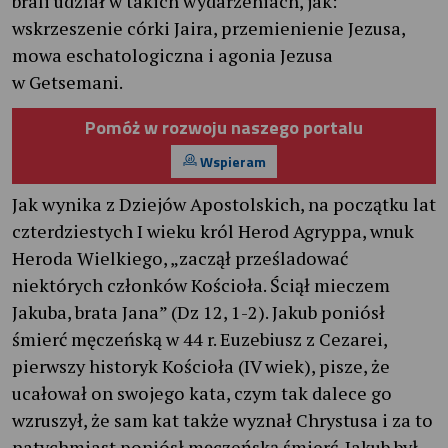
brali udział w takich wydarzeniach, jak:
wskrzeszenie córki Jaira, przemienienie Jezusa,
mowa eschatologiczna i agonia Jezusa
w Getsemani.
Pomóż w rozwoju naszego portalu
Wspieram
Jak wynika z Dziejów Apostolskich, na początku lat
czterdziestych I wieku król Herod Agryppa, wnuk
Heroda Wielkiego, „zaczął prześladować
niektórych członków Kościoła. Ściął mieczem
Jakuba, brata Jana” (Dz 12, 1-2). Jakub poniósł
śmierć męczeńską w 44 r. Euzebiusz z Cezarei,
pierwszy historyk Kościoła (IV wiek), pisze, że
ucałował on swojego kata, czym tak dalece go
wzruszył, że sam kat także wyznał Chrystusa i za to
natychmiast poniósł męczeńską śmierć. Jakub był