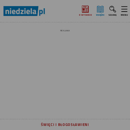
E‑WYDANIE
KSIĄŻKI
SZUKAJ
MENU
REKLAMA
ŚWIĘCI I BŁOGOSŁAWIENI