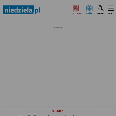
E‑WYDANIE
KSIĄŻKI
SZUKAJ
MENU
REKLAMA
WIARA