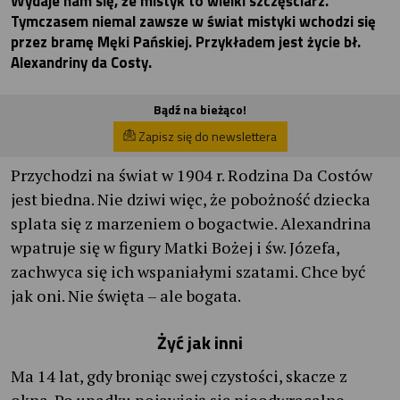
Wydaje nam się, że mistyk to wielki szczęściarz.
Tymczasem niemal zawsze w świat mistyki wchodzi się
przez bramę Męki Pańskiej. Przykładem jest życie bł.
Alexandriny da Costy.
Bądź na bieżąco!
Zapisz się do newslettera
Przychodzi na świat w 1904 r. Rodzina Da Costów
jest biedna. Nie dziwi więc, że pobożność dziecka
splata się z marzeniem o bogactwie. Alexandrina
wpatruje się w figury Matki Bożej i św. Józefa,
zachwyca się ich wspaniałymi szatami. Chce być
jak oni. Nie święta – ale bogata.
Żyć jak inni
Ma 14 lat, gdy broniąc swej czystości, skacze z
okna. Po upadku pojawiają się nieodwracalne