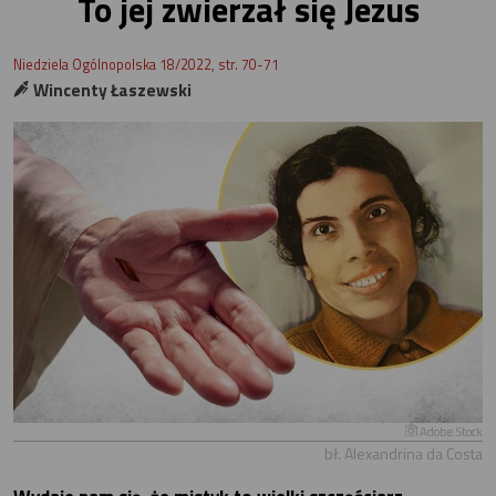
To jej zwierzał się Jezus
Niedziela Ogólnopolska 18/2022, str. 70-71
Wincenty Łaszewski
Adobe.Stock
bł. Alexandrina da Costa