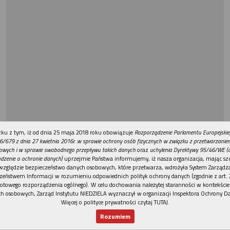
REKLAMA
ku z tym, iż od dnia 25 maja 2018 roku obowiązuje
Rozporządzenie Parlamentu Europejskie
6/679 z dnia 27 kwietnia 2016r. w sprawie ochrony osób fizycznych w związku z przetwarzani
owych i w sprawie swobodnego przepływu takich danych
oraz
uchylenia Dyrektywy 95/46/WE (
dzenie o ochronie danych)
uprzejmie Państwa informujemy, iż nasza organizacja, mając szc
względzie bezpieczeństwo danych osobowych, które przetwarza, wdrożyła System Zarządz
zeństwem Informacji w rozumieniu odpowiednich polityk ochrony danych (zgodnie z art. 2
otowego rozporządzenia ogólnego). W celu dochowania należytej staranności w kontekście
h osobowych, Zarząd Instytutu NIEDZIELA wyznaczył w organizacji Inspektora Ochrony D
Więcej o polityce prywatności czytaj TUTAJ
.
Rozumiem
Nowy numer
Dla Ciebie
Najnowsze
Wspieram