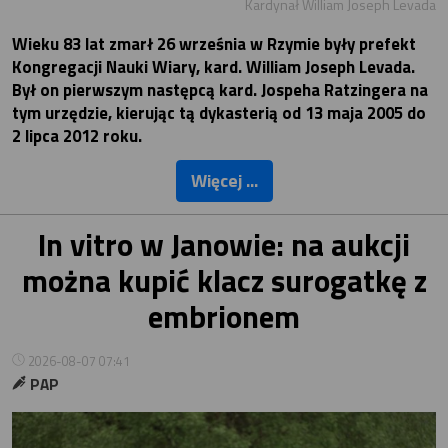
Kardynał William Joseph Levada
Wieku 83 lat zmarł 26 września w Rzymie były prefekt
Kongregacji Nauki Wiary, kard. William Joseph Levada.
Był on pierwszym następcą kard. Jospeha Ratzingera na
tym urzędzie, kierując tą dykasterią od 13 maja 2005 do
2 lipca 2012 roku.
Więcej ...
In vitro w Janowie: na aukcji
można kupić klacz surogatkę z
embrionem
2026-08-07 07:41
PAP