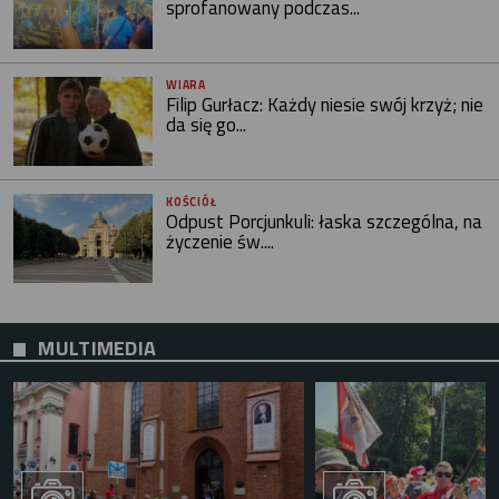
sprofanowany podczas...
WIARA
Filip Gurłacz: Każdy niesie swój krzyż; nie
da się go...
KOŚCIÓŁ
Odpust Porcjunkuli: łaska szczególna, na
życzenie św....
MULTIMEDIA