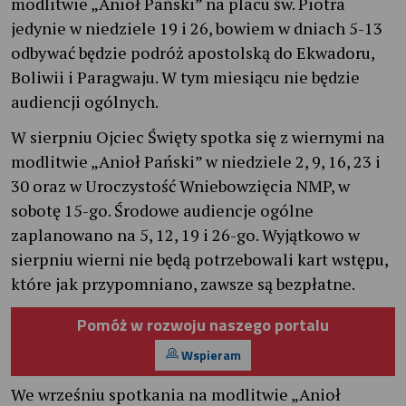
modlitwie „Anioł Pański” na placu św. Piotra
jedynie w niedziele 19 i 26, bowiem w dniach 5-13
odbywać będzie podróż apostolską do Ekwadoru,
Boliwii i Paragwaju. W tym miesiącu nie będzie
audiencji ogólnych.
W sierpniu Ojciec Święty spotka się z wiernymi na
modlitwie „Anioł Pański” w niedziele 2, 9, 16, 23 i
30 oraz w Uroczystość Wniebowzięcia NMP, w
sobotę 15-go. Środowe audiencje ogólne
zaplanowano na 5, 12, 19 i 26-go. Wyjątkowo w
sierpniu wierni nie będą potrzebowali kart wstępu,
które jak przypomniano, zawsze są bezpłatne.
Pomóż w rozwoju naszego portalu
Wspieram
We wrześniu spotkania na modlitwie „Anioł