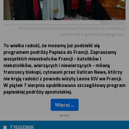
@Vatican Media
Prezydium Konferencji Episkopatu Francji podczas spotkania z
Leonem XIV w grudniu ubiegłego roku.
To wielka radość, że możemy już podzielić się
programem podróży Papieża do Francji. Zapraszamy
wszystkich mieszkańców Francji - katolików i
niekatolików, wierzących i niewierzących - mówią
francuscy biskupi, cytowani przez Vatican News, którzy
nie kryją radości z powodu wizyty Leona XIV we Francji.
W piątek 7 sierpnia opublikowano szczegółowy program
papieskiej podróży apostolskiej.
Więcej ...
REKLAMA
TYGODNIK