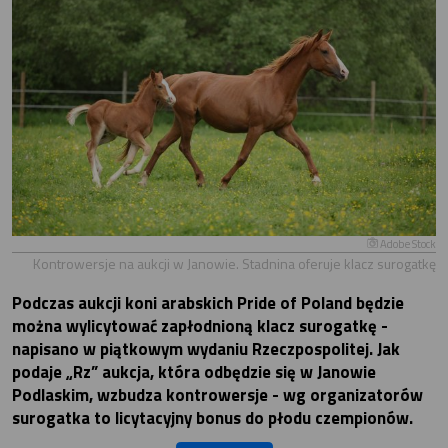
Adobe Stock
Kontrowersje na aukcji w Janowie. Stadnina oferuje klacz surogatkę
Podczas aukcji koni arabskich Pride of Poland będzie
można wylicytować zapłodnioną klacz surogatkę -
napisano w piątkowym wydaniu Rzeczpospolitej. Jak
podaje „Rz” aukcja, która odbędzie się w Janowie
Podlaskim, wzbudza kontrowersje - wg organizatorów
surogatka to licytacyjny bonus do płodu czempionów.