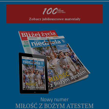
Zobacz jubileuszowe materiały
Nowy numer
MIŁOŚĆ Z BOŻYM ATESTEM