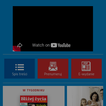
Spis treści
Prenumeruj
E-wydanie
W TYGODNIKU