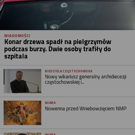
WIADOMOŚCI
Konar drzewa spadł na pielgrzymów
podczas burzy. Dwie osoby trafiły do
szpitala
NIEDZIELA CZĘSTOCHOWSKA
Nowy wikariusz generalny archidiecezji
częstochowskiej i...
WIARA
Nowenna przed Wniebowzięciem NMP
WIARA