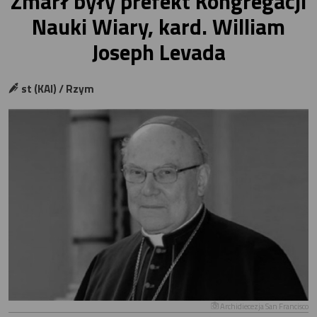
Zmarł były prefekt Kongregacji
Nauki Wiary, kard. William
Joseph Levada
st (KAI) / Rzym
Archidiecezja San Francisco