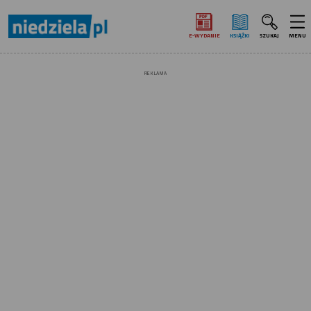
E‑WYDANIE
KSIĄŻKI
SZUKAJ
MENU
REKLAMA