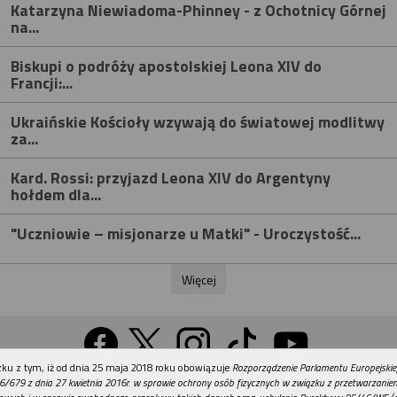
Katarzyna Niewiadoma-Phinney - z Ochotnicy Górnej
na...
Biskupi o podróży apostolskiej Leona XIV do
Francji:...
Ukraińskie Kościoły wzywają do światowej modlitwy
za...
Kard. Rossi: przyjazd Leona XIV do Argentyny
hołdem dla...
"Uczniowie – misjonarze u Matki" - Uroczystość...
Więcej
REKLAMA
ku z tym, iż od dnia 25 maja 2018 roku obowiązuje
Rozporządzenie Parlamentu Europejskie
Wersja na komputer
6/679 z dnia 27 kwietnia 2016r. w sprawie ochrony osób fizycznych w związku z przetwarzani