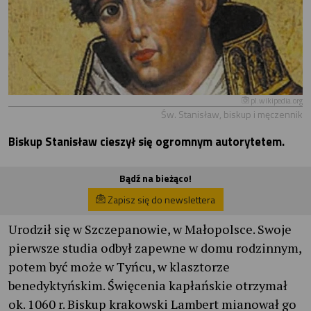
pl.wikipedia.org
Św. Stanisław, biskup i męczennik
Biskup Stanisław cieszył się ogromnym autorytetem.
Bądź na bieżąco!
Zapisz się do newslettera
Urodził się w Szczepanowie, w Małopolsce. Swoje
pierwsze studia odbył zapewne w domu rodzinnym,
potem być może w Tyńcu, w klasztorze
benedyktyńskim. Święcenia kapłańskie otrzymał
ok. 1060 r. Biskup krakowski Lambert mianował go