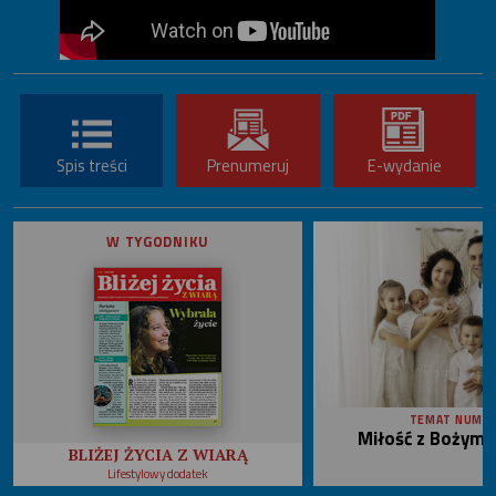
Spis treści
Prenumeruj
E-wydanie
W TYGODNIKU
TEMAT NUME
Miłość z Bożym 
BLIŻEJ ŻYCIA Z WIARĄ
Lifestylowy dodatek