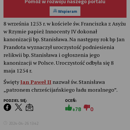
Pomóż w rozwoju naszego portalu
Wspieram
8 września 1253 r. w kościele św. Franciszka z Asyżu
w Rzymie papież Innocenty IV dokonał
kanonizacji bp. Stanisława. Na następny rok bp Jan
Prandota wyznaczył uroczystość podniesienia
relikwii bp. Stanisława i ogłoszenia jego
kanonizacji w Polsce. Uroczystość odbyła się 8
maja 1254 r.
Święty
Jan Paweł II
nazwał św. Stanisława
„patronem chrześcijańskiego ładu moralnego”.
PODZIEL SIĘ:
OCEŃ:
+78
0
2024-04-26 13:42