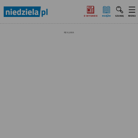
E‑WYDANIE
KSIĄŻKI
SZUKAJ
MENU
REKLAMA