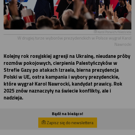
Karol Porwich/Niedziela
W drugiej turze wyborów prezydenckich w Polsce wygrał Karol
Nawrocki
Kolejny rok rosyjskiej agresji na Ukrainę, nieudane próby
rozmów pokojowych, cierpienia Palestyńczyków w
Strefie Gazy po atakach Izraela, bierna prezydencja
Polski w UE, ostra kampania i wybory prezydenckie,
które wygrał Karol Nawrocki, kandydat prawicy. Rok
2025 znów naznaczyły na świecie konflikty, ale i
nadzieja.
Bądź na bieżąco!
Zapisz się do newslettera