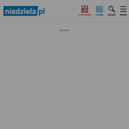
E‑WYDANIE
KSIĄŻKI
SZUKAJ
MENU
REKLAMA