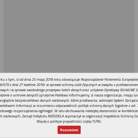
REKLAMA
ku z tym, iż od dnia 25 maja 2018 roku obowiązuje
Rozporządzenie Parlamentu Europejskie
6/679 z dnia 27 kwietnia 2016r. w sprawie ochrony osób fizycznych w związku z przetwarzani
owych i w sprawie swobodnego przepływu takich danych
oraz
uchylenia Dyrektywy 95/46/WE (
dzenie o ochronie danych)
uprzejmie Państwa informujemy, iż nasza organizacja, mając szc
względzie bezpieczeństwo danych osobowych, które przetwarza, wdrożyła System Zarządz
zeństwem Informacji w rozumieniu odpowiednich polityk ochrony danych (zgodnie z art. 2
otowego rozporządzenia ogólnego). W celu dochowania należytej staranności w kontekście
h osobowych, Zarząd Instytutu NIEDZIELA wyznaczył w organizacji Inspektora Ochrony D
Więcej o polityce prywatności czytaj TUTAJ
.
Rozumiem
Nowy numer
Dla Ciebie
Najnowsze
Wspieram