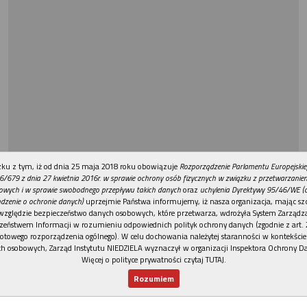
REKLAMA
ku z tym, iż od dnia 25 maja 2018 roku obowiązuje
Rozporządzenie Parlamentu Europejskie
6/679 z dnia 27 kwietnia 2016r. w sprawie ochrony osób fizycznych w związku z przetwarzani
owych i w sprawie swobodnego przepływu takich danych
oraz
uchylenia Dyrektywy 95/46/WE (
dzenie o ochronie danych)
uprzejmie Państwa informujemy, iż nasza organizacja, mając szc
względzie bezpieczeństwo danych osobowych, które przetwarza, wdrożyła System Zarządz
zeństwem Informacji w rozumieniu odpowiednich polityk ochrony danych (zgodnie z art. 2
otowego rozporządzenia ogólnego). W celu dochowania należytej staranności w kontekście
h osobowych, Zarząd Instytutu NIEDZIELA wyznaczył w organizacji Inspektora Ochrony D
Więcej o polityce prywatności czytaj TUTAJ
.
Rozumiem
Nowy numer
Dla Ciebie
Najnowsze
Wspieram