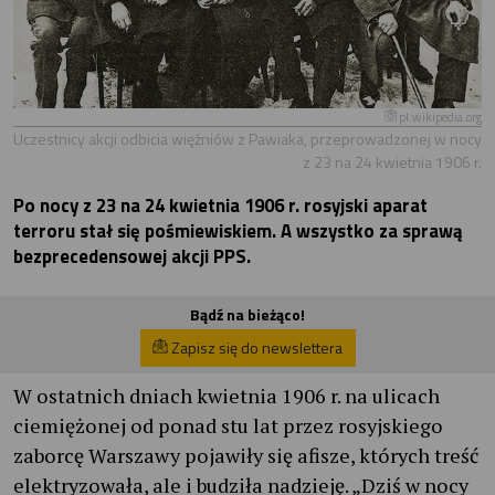
pl.wikipedia.org
Uczestnicy akcji odbicia więźniów z Pawiaka, przeprowadzonej w nocy
z 23 na 24 kwietnia 1906 r.
Po nocy z 23 na 24 kwietnia 1906 r. rosyjski aparat
terroru stał się pośmiewiskiem. A wszystko za sprawą
bezprecedensowej akcji PPS.
Bądź na bieżąco!
Zapisz się do newslettera
W ostatnich dniach kwietnia 1906 r. na ulicach
ciemiężonej od ponad stu lat przez rosyjskiego
zaborcę Warszawy pojawiły się afisze, których treść
elektryzowała, ale i budziła nadzieję. „Dziś w nocy