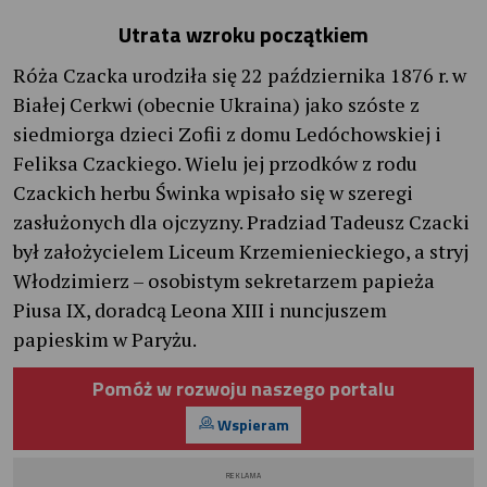
Utrata wzroku początkiem
Róża Czacka urodziła się 22 października 1876 r. w
Białej Cerkwi (obecnie Ukraina) jako szóste z
siedmiorga dzieci Zofii z domu Ledóchowskiej i
Feliksa Czackiego. Wielu jej przodków z rodu
Czackich herbu Świnka wpisało się w szeregi
zasłużonych dla ojczyzny. Pradziad Tadeusz Czacki
był założycielem Liceum Krzemienieckiego, a stryj
Włodzimierz – osobistym sekretarzem papieża
Piusa IX, doradcą Leona XIII i nuncjuszem
papieskim w Paryżu.
Pomóż w rozwoju naszego portalu
Wspieram
REKLAMA