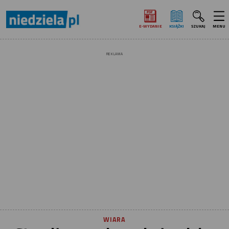
E‑WYDANIE
KSIĄŻKI
SZUKAJ
MENU
REKLAMA
WIARA