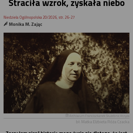
Straciła wzrok, zyskała niebo
Niedziela Ogólnopolska 20/2026, str. 26-27
Monika M. Zając
Archiwum Franciszkanek Służebnic Krzyża
bł. Matka Elżbieta Róża Czacka