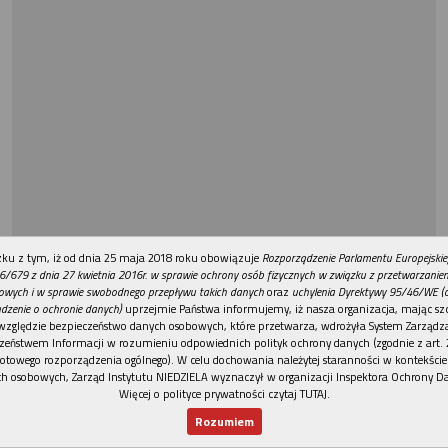
REKLAMA
ku z tym, iż od dnia 25 maja 2018 roku obowiązuje
Rozporządzenie Parlamentu Europejskie
6/679 z dnia 27 kwietnia 2016r. w sprawie ochrony osób fizycznych w związku z przetwarzani
owych i w sprawie swobodnego przepływu takich danych
oraz
uchylenia Dyrektywy 95/46/WE (
dzenie o ochronie danych)
uprzejmie Państwa informujemy, iż nasza organizacja, mając szc
względzie bezpieczeństwo danych osobowych, które przetwarza, wdrożyła System Zarządz
zeństwem Informacji w rozumieniu odpowiednich polityk ochrony danych (zgodnie z art. 2
otowego rozporządzenia ogólnego). W celu dochowania należytej staranności w kontekście
h osobowych, Zarząd Instytutu NIEDZIELA wyznaczył w organizacji Inspektora Ochrony D
Więcej o polityce prywatności czytaj TUTAJ
.
Rozumiem
Nowy numer
Dla Ciebie
Najnowsze
Wspieram