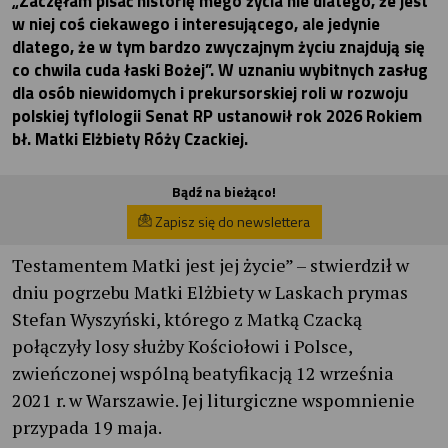
„Zaczęłam pisać historię mego życia nie dlatego, że jest
w niej coś ciekawego i interesującego, ale jedynie
dlatego, że w tym bardzo zwyczajnym życiu znajdują się
co chwila cuda łaski Bożej”. W uznaniu wybitnych zasług
dla osób niewidomych i prekursorskiej roli w rozwoju
polskiej tyflologii Senat RP ustanowił rok 2026 Rokiem
bł. Matki Elżbiety Róży Czackiej.
Bądź na bieżąco!
Zapisz się do newslettera
Testamentem Matki jest jej życie” – stwierdził w
dniu pogrzebu Matki Elżbiety w Laskach prymas
Stefan Wyszyński, którego z Matką Czacką
połączyły losy służby Kościołowi i Polsce,
zwieńczonej wspólną beatyfikacją 12 września
2021 r. w Warszawie. Jej liturgiczne wspomnienie
przypada 19 maja.