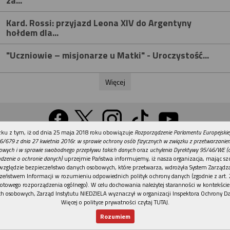
za...
Kard. Rossi: przyjazd Leona XIV do Argentyny
hołdem dla...
"Uczniowie – misjonarze u Matki" - Uroczystość...
Więcej
REKLAMA
ku z tym, iż od dnia 25 maja 2018 roku obowiązuje
Rozporządzenie Parlamentu Europejskie
Wersja na komputer
6/679 z dnia 27 kwietnia 2016r. w sprawie ochrony osób fizycznych w związku z przetwarzani
owych i w sprawie swobodnego przepływu takich danych
oraz
uchylenia Dyrektywy 95/46/WE (
dzenie o ochronie danych)
uprzejmie Państwa informujemy, iż nasza organizacja, mając szc
względzie bezpieczeństwo danych osobowych, które przetwarza, wdrożyła System Zarządz
Działy
Tematy
Kontakt
Reklama
Patronaty
zeństwem Informacji w rozumieniu odpowiednich polityk ochrony danych (zgodnie z art. 2
otowego rozporządzenia ogólnego). W celu dochowania należytej staranności w kontekście
Polityka prywatności
h osobowych, Zarząd Instytutu NIEDZIELA wyznaczył w organizacji Inspektora Ochrony D
Więcej o polityce prywatności czytaj TUTAJ
.
Rozumiem
© Instytut NIEDZIELA
Nowy numer
Dla Ciebie
Najnowsze
Wspieram