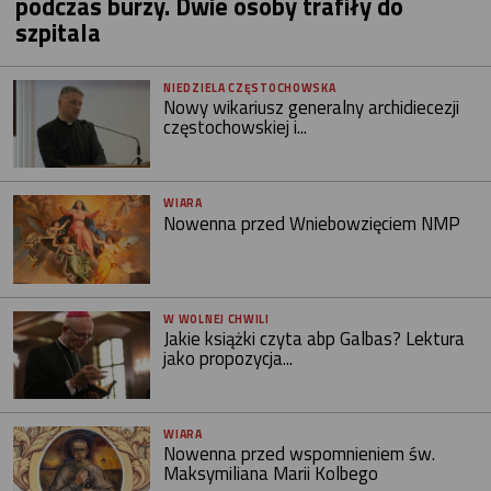
podczas burzy. Dwie osoby trafiły do
szpitala
NIEDZIELA CZĘSTOCHOWSKA
Nowy wikariusz generalny archidiecezji
częstochowskiej i...
WIARA
Nowenna przed Wniebowzięciem NMP
W WOLNEJ CHWILI
Jakie książki czyta abp Galbas? Lektura
jako propozycja...
WIARA
Nowenna przed wspomnieniem św.
Maksymiliana Marii Kolbego