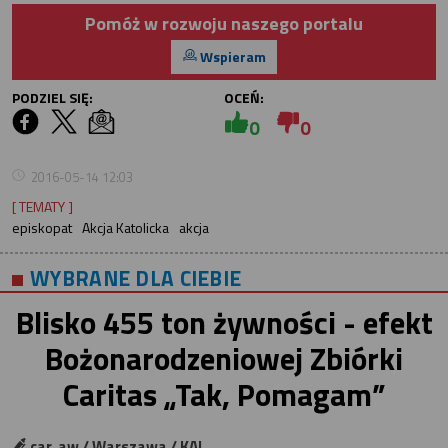
Pomóż w rozwoju naszego portalu
Wspieram
PODZIEL SIĘ:
OCEŃ:
0
0
2016-05-14 12:03
[ TEMATY ]
episkopat
Akcja Katolicka
akcja
WYBRANE DLA CIEBIE
Blisko 455 ton żywności - efekt
Bożonarodzeniowej Zbiórki
Caritas „Tak, Pomagam”
car, aw / Warszawa / KAI