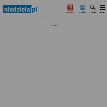
E‑WYDANIE
KSIĄŻKI
SZUKAJ
MENU
REKLAMA