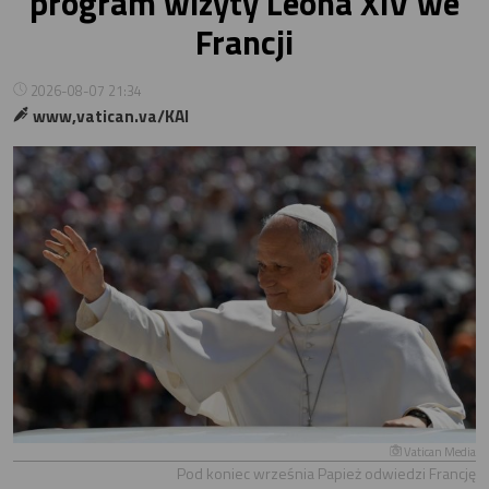
program wizyty Leona XIV we
Francji
2026-08-07 21:34
www,vatican.va/KAI
Vatican Media
Pod koniec września Papież odwiedzi Francję