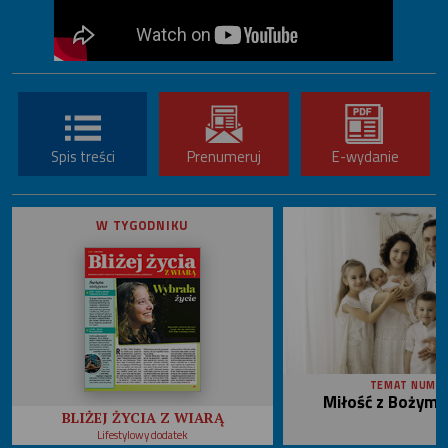
Spis treści
Prenumeruj
E-wydanie
W TYGODNIKU
TEMAT NUME
Miłość z Bożym 
BLIŻEJ ŻYCIA Z WIARĄ
Lifestylowy dodatek