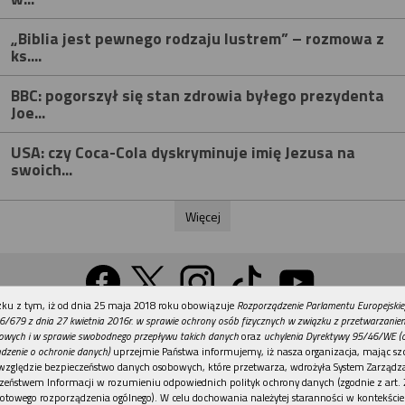
„Biblia jest pewnego rodzaju lustrem” – rozmowa z
ks....
BBC: pogorszył się stan zdrowia byłego prezydenta
Joe...
USA: czy Coca-Cola dyskryminuje imię Jezusa na
swoich...
Więcej
REKLAMA
ku z tym, iż od dnia 25 maja 2018 roku obowiązuje
Rozporządzenie Parlamentu Europejskie
Wersja na komputer
6/679 z dnia 27 kwietnia 2016r. w sprawie ochrony osób fizycznych w związku z przetwarzani
owych i w sprawie swobodnego przepływu takich danych
oraz
uchylenia Dyrektywy 95/46/WE (
dzenie o ochronie danych)
uprzejmie Państwa informujemy, iż nasza organizacja, mając szc
względzie bezpieczeństwo danych osobowych, które przetwarza, wdrożyła System Zarządz
Działy
Tematy
Kontakt
Reklama
Patronaty
zeństwem Informacji w rozumieniu odpowiednich polityk ochrony danych (zgodnie z art. 2
otowego rozporządzenia ogólnego). W celu dochowania należytej staranności w kontekście