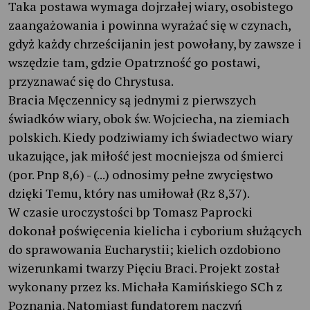
Taka postawa wymaga dojrzałej wiary, osobistego
zaangażowania i powinna wyrażać się w czynach,
gdyż każdy chrześcijanin jest powołany, by zawsze i
wszędzie tam, gdzie Opatrzność go postawi,
przyznawać się do Chrystusa.
Bracia Męczennicy są jednymi z pierwszych
świadków wiary, obok św. Wojciecha, na ziemiach
polskich. Kiedy podziwiamy ich świadectwo wiary
ukazujące, jak miłość jest mocniejsza od śmierci
(por. Pnp 8,6) - (...) odnosimy pełne zwycięstwo
dzięki Temu, który nas umiłował (Rz 8,37).
W czasie uroczystości bp Tomasz Paprocki
dokonał poświęcenia kielicha i cyborium służących
do sprawowania Eucharystii; kielich ozdobiono
wizerunkami twarzy Pięciu Braci. Projekt został
wykonany przez ks. Michała Kamińskiego SCh z
Poznania. Natomiast fundatorem naczyń