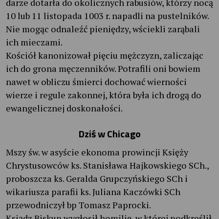
darze dotarła do okolicznych rabusiów, którzy nocą
10 lub 11 listopada 1003 r. napadli na pustelników.
Nie mogąc odnaleźć pieniędzy, wściekli zarąbali
ich mieczami.
Kościół kanonizował pięciu mężczyzn, zaliczając
ich do grona męczenników. Potrafili oni bowiem
nawet w obliczu śmierci dochować wierności
wierze i regule zakonnej, która była ich drogą do
ewangelicznej doskonałości.
Dziś w Chicago
Mszy św. w asyście ekonoma prowincji Księży
Chrystusowców ks. Stanisława Hajkowskiego SCh.,
proboszcza ks. Geralda Grupczyńskiego SCh i
wikariusza parafii ks. Juliana Kaczówki SCh
przewodniczył bp Tomasz Paprocki.
Ksiądz Biskup wygłosił homilię, w której podkreślił