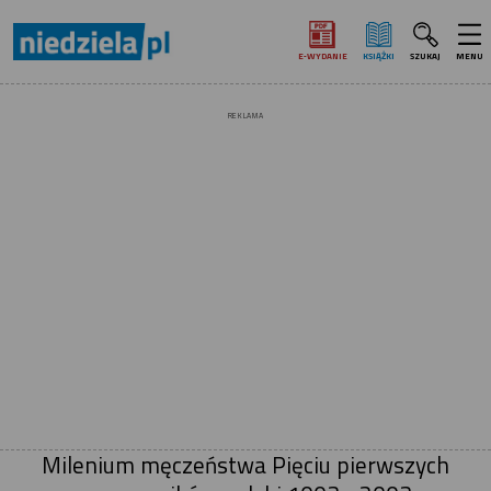
E‑WYDANIE
KSIĄŻKI
SZUKAJ
MENU
REKLAMA
Milenium męczeństwa Pięciu pierwszych