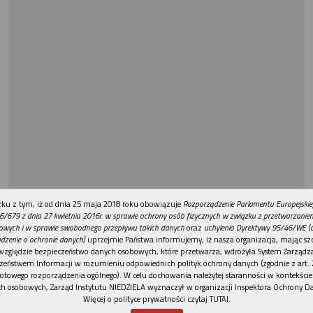
REKLAMA
ku z tym, iż od dnia 25 maja 2018 roku obowiązuje
Rozporządzenie Parlamentu Europejskie
6/679 z dnia 27 kwietnia 2016r. w sprawie ochrony osób fizycznych w związku z przetwarzani
owych i w sprawie swobodnego przepływu takich danych
oraz
uchylenia Dyrektywy 95/46/WE (
dzenie o ochronie danych)
uprzejmie Państwa informujemy, iż nasza organizacja, mając szc
względzie bezpieczeństwo danych osobowych, które przetwarza, wdrożyła System Zarządz
zeństwem Informacji w rozumieniu odpowiednich polityk ochrony danych (zgodnie z art. 2
otowego rozporządzenia ogólnego). W celu dochowania należytej staranności w kontekście
h osobowych, Zarząd Instytutu NIEDZIELA wyznaczył w organizacji Inspektora Ochrony D
Więcej o polityce prywatności czytaj TUTAJ
.