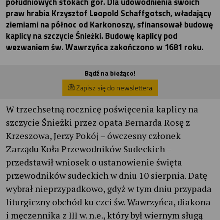
południowych stokach gór. Dla udowodnienia swoich
praw hrabia Krzysztof Leopold Schaffgotsch, władający
ziemiami na północ od Karkonoszy, sfinansował budowę
kaplicy na szczycie Śnieżki. Budowę kaplicy pod
wezwaniem św. Wawrzyńca zakończono w 1681 roku.
Bądź na bieżąco!
Zapisz się do newslettera
W trzechsetną rocznicę poświęcenia kaplicy na
szczycie Śnieżki przez opata Bernarda Rosę z
Krzeszowa, Jerzy Pokój – ówczesny członek
Zarządu Koła Przewodników Sudeckich –
przedstawił wniosek o ustanowienie święta
przewodników sudeckich w dniu 10 sierpnia. Datę
wybrał nieprzypadkowo, gdyż w tym dniu przypada
liturgiczny obchód ku czci św. Wawrzyńca, diakona
i męczennika z III w. n.e., który był wiernym sługą