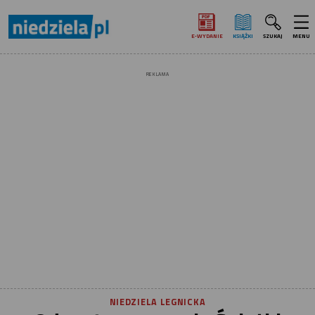
E‑WYDANIE
KSIĄŻKI
SZUKAJ
MENU
REKLAMA
NIEDZIELA LEGNICKA