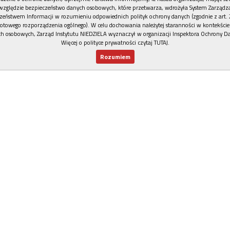
względzie bezpieczeństwo danych osobowych, które przetwarza, wdrożyła System Zarządz
zeństwem Informacji w rozumieniu odpowiednich polityk ochrony danych (zgodnie z art. 2
otowego rozporządzenia ogólnego). W celu dochowania należytej staranności w kontekście
h osobowych, Zarząd Instytutu NIEDZIELA wyznaczył w organizacji Inspektora Ochrony D
Więcej o polityce prywatności czytaj TUTAJ
.
Rozumiem
Nowy numer
Dla Ciebie
Najnowsze
Wspieram