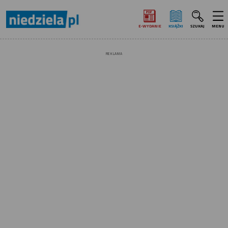
E‑WYDANIE
KSIĄŻKI
SZUKAJ
MENU
REKLAMA