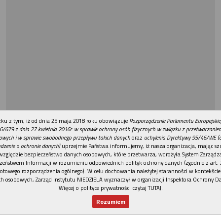
REKLAMA
ku z tym, iż od dnia 25 maja 2018 roku obowiązuje
Rozporządzenie Parlamentu Europejskie
6/679 z dnia 27 kwietnia 2016r. w sprawie ochrony osób fizycznych w związku z przetwarzani
owych i w sprawie swobodnego przepływu takich danych
oraz
uchylenia Dyrektywy 95/46/WE (
dzenie o ochronie danych)
uprzejmie Państwa informujemy, iż nasza organizacja, mając szc
względzie bezpieczeństwo danych osobowych, które przetwarza, wdrożyła System Zarządz
zeństwem Informacji w rozumieniu odpowiednich polityk ochrony danych (zgodnie z art. 2
otowego rozporządzenia ogólnego). W celu dochowania należytej staranności w kontekście
h osobowych, Zarząd Instytutu NIEDZIELA wyznaczył w organizacji Inspektora Ochrony D
Więcej o polityce prywatności czytaj TUTAJ
.
Rozumiem
Nowy numer
Dla Ciebie
Najnowsze
Wspieram