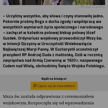
Łukasz Krzysztofka
– Uczyńmy wszystko, aby słowa i czyny stanowiły jedno.
Pokornie prośmy Boga o ducha zgody i współpracę we
wszystkich wymiarach życia społecznego i narodowego
– zachęcał w katedrze polowej biskup polowy Józef
Guzdek. Ordynariusz wojskowy przewodniczył Mszy św.
w intencji Ojczyzny w Uroczystość Wniebowzięcia
Najświętszej Maryi Panny. W Eucharystii uczestniczył
prezydent RP Andrzej Duda z małżonką. Dziś w rocznicę
zwycięstwa nad Armią Czerwoną w 1920 r. nazywanego
Cudem nad Wisłą, obchodzimy Święto Wojska Polskiego.
Bądź na bieżąco!
Zapisz się do newslettera
Msza św. została odprawiona z ceremoniałem
wojskowym. Rozpoczęła się od wprowadzenia