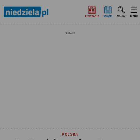
E‑WYDANIE
KSIĄŻKI
SZUKAJ
MENU
REKLAMA
POLSKA