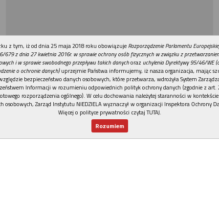
REKLAMA
ku z tym, iż od dnia 25 maja 2018 roku obowiązuje
Rozporządzenie Parlamentu Europejskie
6/679 z dnia 27 kwietnia 2016r. w sprawie ochrony osób fizycznych w związku z przetwarzani
owych i w sprawie swobodnego przepływu takich danych
oraz
uchylenia Dyrektywy 95/46/WE (
dzenie o ochronie danych)
uprzejmie Państwa informujemy, iż nasza organizacja, mając szc
względzie bezpieczeństwo danych osobowych, które przetwarza, wdrożyła System Zarządz
zeństwem Informacji w rozumieniu odpowiednich polityk ochrony danych (zgodnie z art. 2
otowego rozporządzenia ogólnego). W celu dochowania należytej staranności w kontekście
h osobowych, Zarząd Instytutu NIEDZIELA wyznaczył w organizacji Inspektora Ochrony D
Więcej o polityce prywatności czytaj TUTAJ
.
Rozumiem
Nowy numer
Dla Ciebie
Najnowsze
Wspieram