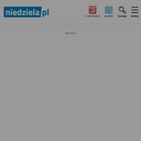
E‑WYDANIE
KSIĄŻKI
SZUKAJ
MENU
REKLAMA