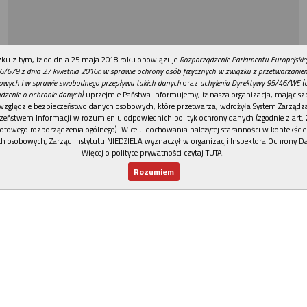
REKLAMA
ku z tym, iż od dnia 25 maja 2018 roku obowiązuje
Rozporządzenie Parlamentu Europejskie
6/679 z dnia 27 kwietnia 2016r. w sprawie ochrony osób fizycznych w związku z przetwarzani
owych i w sprawie swobodnego przepływu takich danych
oraz
uchylenia Dyrektywy 95/46/WE (
dzenie o ochronie danych)
uprzejmie Państwa informujemy, iż nasza organizacja, mając szc
względzie bezpieczeństwo danych osobowych, które przetwarza, wdrożyła System Zarządz
zeństwem Informacji w rozumieniu odpowiednich polityk ochrony danych (zgodnie z art. 2
otowego rozporządzenia ogólnego). W celu dochowania należytej staranności w kontekście
h osobowych, Zarząd Instytutu NIEDZIELA wyznaczył w organizacji Inspektora Ochrony D
Więcej o polityce prywatności czytaj TUTAJ
.
Rozumiem
Nowy numer
Dla Ciebie
Najnowsze
Wspieram