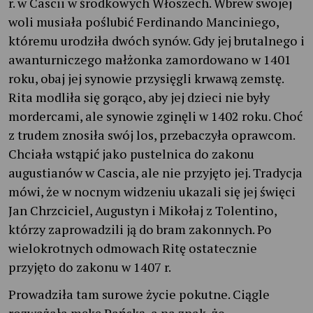
r. w Cascii w środkowych Włoszech. Wbrew swojej
woli musiała poślubić Ferdinando Manciniego,
któremu urodziła dwóch synów. Gdy jej brutalnego i
awanturniczego małżonka zamordowano w 1401
roku, obaj jej synowie przysięgli krwawą zemstę.
Rita modliła się gorąco, aby jej dzieci nie były
mordercami, ale synowie zginęli w 1402 roku. Choć
z trudem znosiła swój los, przebaczyła oprawcom.
Chciała wstąpić jako pustelnica do zakonu
augustianów w Cascia, ale nie przyjęto jej. Tradycja
mówi, że w nocnym widzeniu ukazali się jej święci
Jan Chrzciciel, Augustyn i Mikołaj z Tolentino,
którzy zaprowadzili ją do bram zakonnych. Po
wielokrotnych odmowach Ritę ostatecznie
przyjęto do zakonu w 1407 r.
Prowadziła tam surowe życie pokutne. Ciągle
rozważała mękę Pańską, a na znak, że