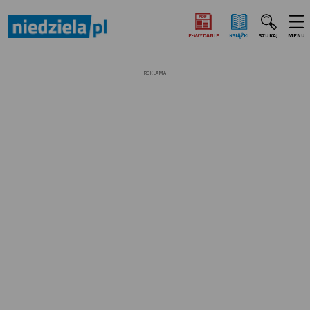
E‑WYDANIE
KSIĄŻKI
SZUKAJ
MENU
REKLAMA