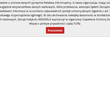
dzenie o ochronie danych)
uprzejmie Państwa informujemy, iż nasza organizacja, mając szc
względzie bezpieczeństwo danych osobowych, które przetwarza, wdrożyła System Zarządz
zeństwem Informacji w rozumieniu odpowiednich polityk ochrony danych (zgodnie z art. 2
otowego rozporządzenia ogólnego). W celu dochowania należytej staranności w kontekście
h osobowych, Zarząd Instytutu NIEDZIELA wyznaczył w organizacji Inspektora Ochrony D
Więcej o polityce prywatności czytaj TUTAJ
.
Rozumiem
Nowy numer
Dla Ciebie
Najnowsze
Wspieram