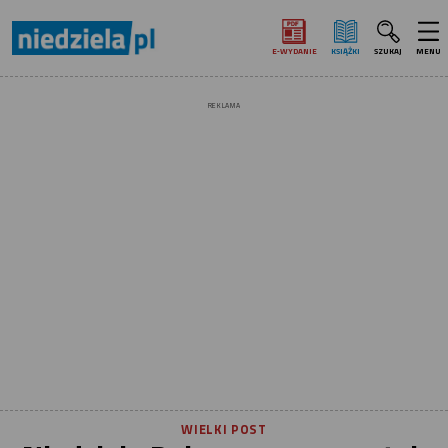
E‑WYDANIE
KSIĄŻKI
SZUKAJ
MENU
REKLAMA
WIELKI POST