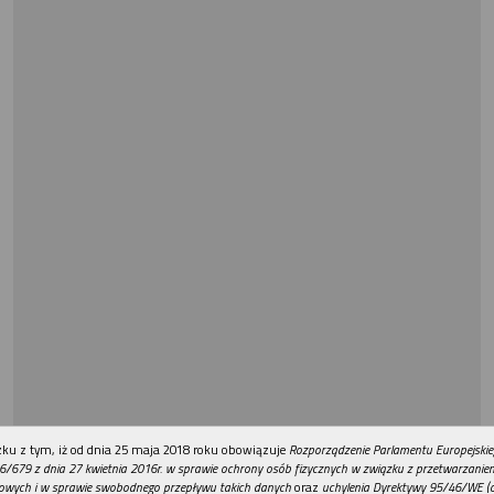
REKLAMA
ku z tym, iż od dnia 25 maja 2018 roku obowiązuje
Rozporządzenie Parlamentu Europejskie
6/679 z dnia 27 kwietnia 2016r. w sprawie ochrony osób fizycznych w związku z przetwarzani
owych i w sprawie swobodnego przepływu takich danych
oraz
uchylenia Dyrektywy 95/46/WE (