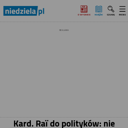
E‑WYDANIE
KSIĄŻKI
SZUKAJ
MENU
REKLAMA
Kard. Raï do polityków: nie