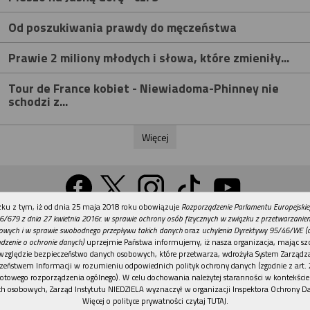
Od poszukiwania prawdy do męczeństwa
Prawie 2 miliony młodych i słowa, które zmieniły...
Tour de France kobiet - Niewiadoma-Phinney nie
schodzi z...
Więcej
REKLAMA
ku z tym, iż od dnia 25 maja 2018 roku obowiązuje
Rozporządzenie Parlamentu Europejskie
Wersja na komputer
6/679 z dnia 27 kwietnia 2016r. w sprawie ochrony osób fizycznych w związku z przetwarzani
owych i w sprawie swobodnego przepływu takich danych
oraz
uchylenia Dyrektywy 95/46/WE (
dzenie o ochronie danych)
uprzejmie Państwa informujemy, iż nasza organizacja, mając szc
względzie bezpieczeństwo danych osobowych, które przetwarza, wdrożyła System Zarządz
Działy
Tematy
Kontakt
Reklama
Patronaty
zeństwem Informacji w rozumieniu odpowiednich polityk ochrony danych (zgodnie z art. 2
otowego rozporządzenia ogólnego). W celu dochowania należytej staranności w kontekście
Polityka prywatności
h osobowych, Zarząd Instytutu NIEDZIELA wyznaczył w organizacji Inspektora Ochrony D
Więcej o polityce prywatności czytaj TUTAJ
.