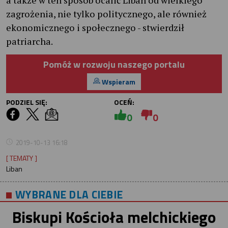
a także w ten sposób ocalić Liban od wielkiego
zagrożenia, nie tylko politycznego, ale również
ekonomicznego i społecznego - stwierdził
patriarcha.
Pomóż w rozwoju naszego portalu
Wspieram
PODZIEL SIĘ:
OCEŃ:
0
0
2019-10-13 16:18
[ TEMATY ]
Liban
WYBRANE DLA CIEBIE
Biskupi Kościoła melchickiego