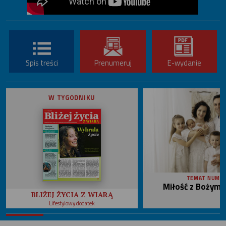
Spis treści
Prenumeruj
E-wydanie
W TYGODNIKU
TEMAT NUME
Miłość z Bożym 
BLIŻEJ ŻYCIA Z WIARĄ
Lifestylowy dodatek