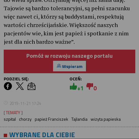
Tajowie są bardzo tolerancyjni, są pełni szacunku
więc nawet ci, którzy są buddystami, respektują
wartości chrześcijańskie. Większość naszych
pacjentów wie, kim jest papież i spotkanie z nim
jest dla nich bardzo ważne”.
Pomóż w rozwoju naszego portalu
Wspieram
PODZIEL SIĘ:
OCEŃ:
+1
0
2019-11-21 17:24
[ TEMATY ]
szpital
chorzy
papież Franciszek
Tajlandia
wizyta papieska
WYBRANE DLA CIEBIE