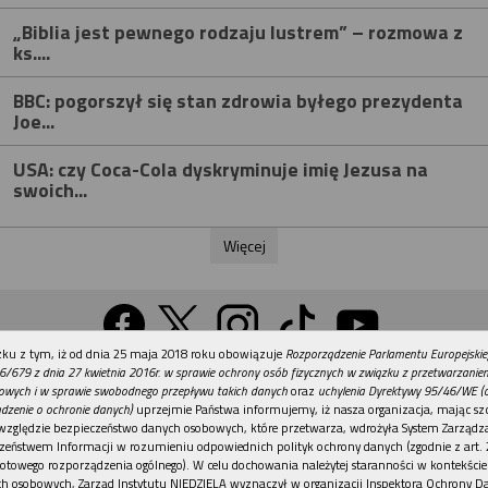
„Biblia jest pewnego rodzaju lustrem” – rozmowa z
ks....
BBC: pogorszył się stan zdrowia byłego prezydenta
Joe...
USA: czy Coca-Cola dyskryminuje imię Jezusa na
swoich...
Więcej
REKLAMA
ku z tym, iż od dnia 25 maja 2018 roku obowiązuje
Rozporządzenie Parlamentu Europejskie
Wersja na komputer
6/679 z dnia 27 kwietnia 2016r. w sprawie ochrony osób fizycznych w związku z przetwarzani
owych i w sprawie swobodnego przepływu takich danych
oraz
uchylenia Dyrektywy 95/46/WE (
dzenie o ochronie danych)
uprzejmie Państwa informujemy, iż nasza organizacja, mając szc
względzie bezpieczeństwo danych osobowych, które przetwarza, wdrożyła System Zarządz
Działy
Tematy
Kontakt
Reklama
Patronaty
zeństwem Informacji w rozumieniu odpowiednich polityk ochrony danych (zgodnie z art. 2
otowego rozporządzenia ogólnego). W celu dochowania należytej staranności w kontekście
Polityka prywatności
h osobowych, Zarząd Instytutu NIEDZIELA wyznaczył w organizacji Inspektora Ochrony D