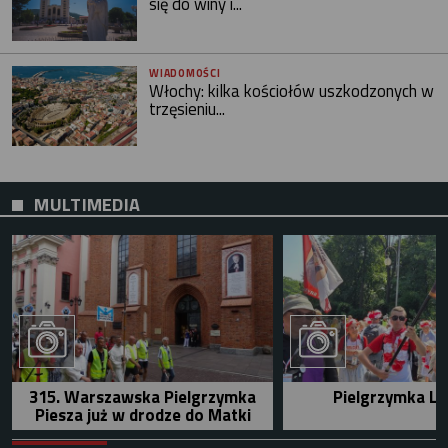
się do winy i...
WIADOMOŚCI
Włochy: kilka kościołów uszkodzonych w
trzęsieniu...
MULTIMEDIA
315. Warszawska Pielgrzymka
Pielgrzymka Le
Piesza już w drodze do Matki