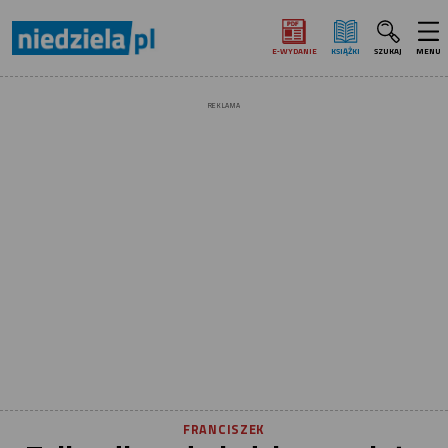
E‑WYDANIE
KSIĄŻKI
SZUKAJ
MENU
REKLAMA
FRANCISZEK