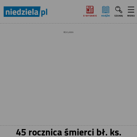
E‑WYDANIE
KSIĄŻKI
SZUKAJ
MENU
REKLAMA
45 rocznica śmierci bł. ks.