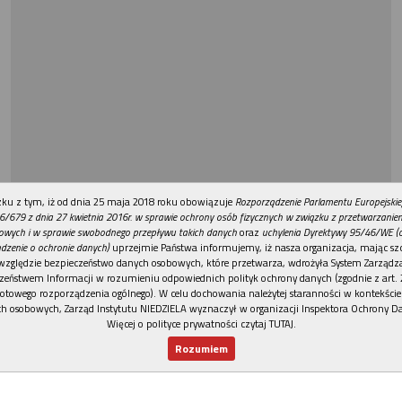
REKLAMA
ku z tym, iż od dnia 25 maja 2018 roku obowiązuje
Rozporządzenie Parlamentu Europejskie
6/679 z dnia 27 kwietnia 2016r. w sprawie ochrony osób fizycznych w związku z przetwarzani
owych i w sprawie swobodnego przepływu takich danych
oraz
uchylenia Dyrektywy 95/46/WE (
dzenie o ochronie danych)
uprzejmie Państwa informujemy, iż nasza organizacja, mając szc
względzie bezpieczeństwo danych osobowych, które przetwarza, wdrożyła System Zarządz
zeństwem Informacji w rozumieniu odpowiednich polityk ochrony danych (zgodnie z art. 2
otowego rozporządzenia ogólnego). W celu dochowania należytej staranności w kontekście
h osobowych, Zarząd Instytutu NIEDZIELA wyznaczył w organizacji Inspektora Ochrony D
Więcej o polityce prywatności czytaj TUTAJ
.
Rozumiem
Nowy numer
Dla Ciebie
Najnowsze
Wspieram