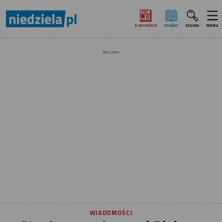
E‑WYDANIE
KSIĄŻKI
SZUKAJ
MENU
REKLAMA
WIADOMOŚCI