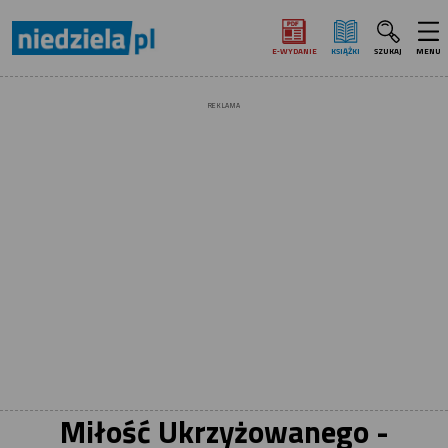
E‑WYDANIE
KSIĄŻKI
SZUKAJ
MENU
REKLAMA
Miłość Ukrzyżowanego -