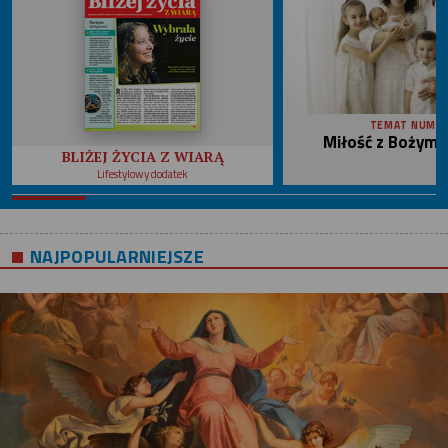
TEMAT NUME
Miłość z Bożym 
BLIŻEJ ŻYCIA Z WIARĄ
Lifestylowy dodatek
NAJPOPULARNIEJSZE