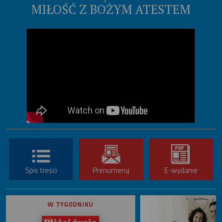
MIŁOŚĆ Z BOŻYM ATESTEM
Spis treści
Prenumeruj
E-wydanie
W TYGODNIKU