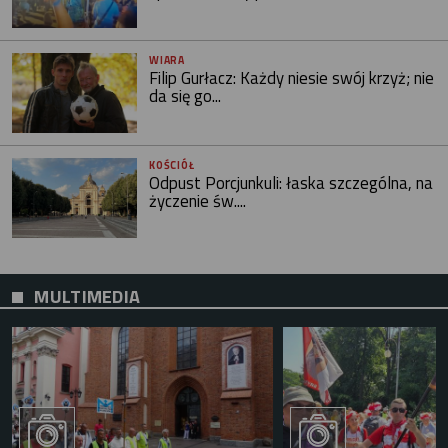
WIARA
Filip Gurłacz: Każdy niesie swój krzyż; nie
da się go...
KOŚCIÓŁ
Odpust Porcjunkuli: łaska szczególna, na
życzenie św....
MULTIMEDIA