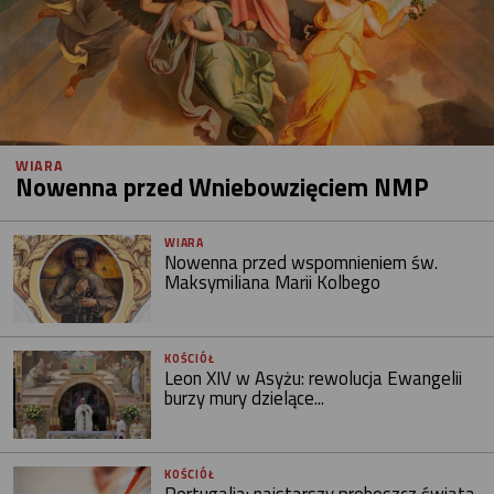
WIARA
Nowenna przed Wniebowzięciem NMP
WIARA
Nowenna przed wspomnieniem św.
Maksymiliana Marii Kolbego
KOŚCIÓŁ
Leon XIV w Asyżu: rewolucja Ewangelii
burzy mury dzielące...
KOŚCIÓŁ