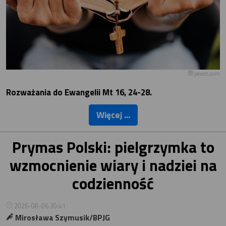
pexels.com
Rozważania do Ewangelii Mt 16, 24-28.
Więcej ...
Prymas Polski: pielgrzymka to
wzmocnienie wiary i nadziei na
codzienność
2026-08-06 20:41
Mirosława Szymusik/BPJG