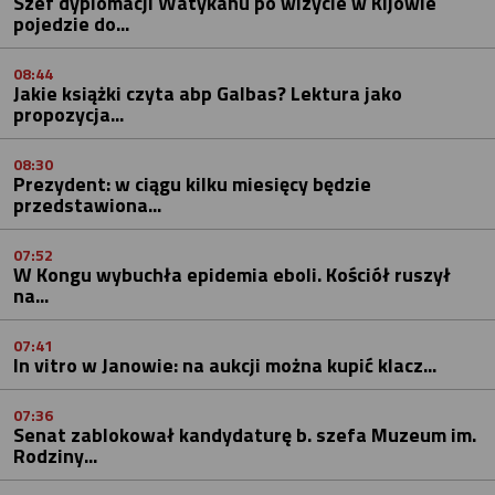
Szef dyplomacji Watykanu po wizycie w Kijowie
pojedzie do...
08:44
Jakie książki czyta abp Galbas? Lektura jako
propozycja...
08:30
Prezydent: w ciągu kilku miesięcy będzie
przedstawiona...
07:52
W Kongu wybuchła epidemia eboli. Kościół ruszył
na...
07:41
In vitro w Janowie: na aukcji można kupić klacz...
07:36
Senat zablokował kandydaturę b. szefa Muzeum im.
Rodziny...