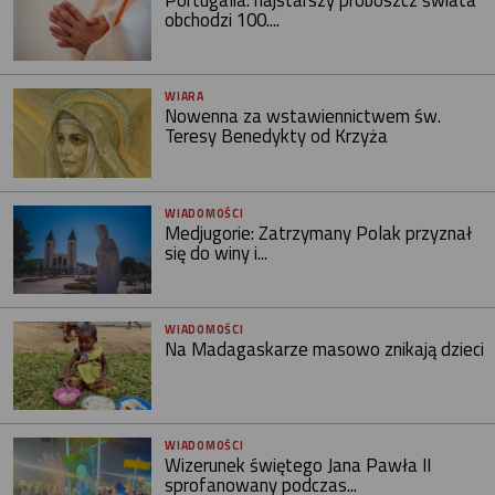
Portugalia: najstarszy proboszcz świata
obchodzi 100....
WIARA
Nowenna za wstawiennictwem św.
Teresy Benedykty od Krzyża
WIADOMOŚCI
Medjugorie: Zatrzymany Polak przyznał
się do winy i...
WIADOMOŚCI
Na Madagaskarze masowo znikają dzieci
WIADOMOŚCI
Wizerunek świętego Jana Pawła II
sprofanowany podczas...