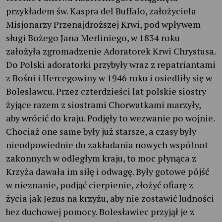
przykładem św. Kaspra del Buffalo, założyciela
Misjonarzy Przenajdroższej Krwi, pod wpływem
sługi Bożego Jana Merliniego, w 1834 roku
założyła zgromadzenie Adoratorek Krwi Chrystusa.
Do Polski adoratorki przybyły wraz z repatriantami
z Bośni i Hercegowiny w 1946 roku i osiedliły się w
Bolesławcu. Przez czterdzieści lat polskie siostry
żyjące razem z siostrami Chorwatkami marzyły,
aby wrócić do kraju. Podjęły to wezwanie po wojnie.
Chociaż one same były już starsze, a czasy były
nieodpowiednie do zakładania nowych wspólnot
zakonnych w odległym kraju, to moc płynąca z
Krzyża dawała im siłę i odwagę. Były gotowe pójść
w nieznanie, podjąć cierpienie, złożyć ofiarę z
życia jak Jezus na krzyżu, aby nie zostawić ludności
bez duchowej pomocy. Bolesławiec przyjął je z