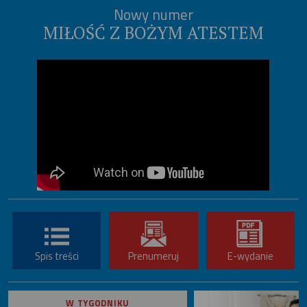
Nowy numer
MIŁOŚĆ Z BOŻYM ATESTEM
Spis treści
Prenumeruj
E-wydanie
W TYGODNIKU