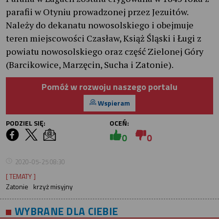
parafii w Otyniu prowadzonej przez Jezuitów.
Należy do dekanatu nowosolskiego i obejmuje
teren miejscowości Czasław, Książ Śląski i Ługi z
powiatu nowosolskiego oraz część Zielonej Góry
(Barcikowice, Marzęcin, Sucha i Zatonie).
Pomóż w rozwoju naszego portalu
Wspieram
PODZIEL SIĘ:
OCEŃ:
0
0
2020-05-25 08:30
[ TEMATY ]
Zatonie
krzyż misyjny
WYBRANE DLA CIEBIE