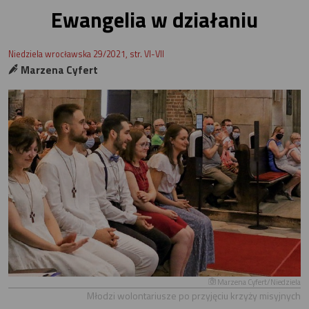
Ewangelia w działaniu
Niedziela wrocławska 29/2021, str. VI-VII
Marzena Cyfert
Marzena Cyfert/Niedziela
Młodzi wolontariusze po przyjęciu krzyży misyjnych