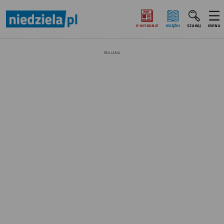
E‑WYDANIE
KSIĄŻKI
SZUKAJ
MENU
REKLAMA