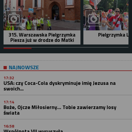
315. Warszawska Pielgrzymka
Pielgrzymka Le
Piesza już w drodze do Matki
NAJNOWSZE
17:32
USA: czy Coca-Cola dyskryminuje imię Jezusa na
swoich...
17:14
Boże, Ojcze Miłosierny… Tobie zawierzamy losy
świata
16:58
Wspólnota VII wyruszyła