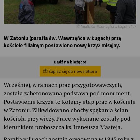
Parafia św. Wawrzyńca w Ługach /Fb/
W Zatoniu (parafia św. Wawrzyńca w Ługach) przy
kościele filialnym postawiono nowy krzyż misyjny.
Bądź na bieżąco!
Zapisz się do newslettera
Wcześniej, w ramach prac przygotowawczych,
została zabetonowana podstawa pod monument.
Postawienie krzyża to kolejny etap prac w kościele
w Zatoniu. Zlikwidowano choćby spękania ścian
kościoła przy wieży. Prace wykonane zostały pod
kierunkiem proboszcza ks. Ireneusza Masteja.
Parafia w Ługach została erygowana w 1845 roku z