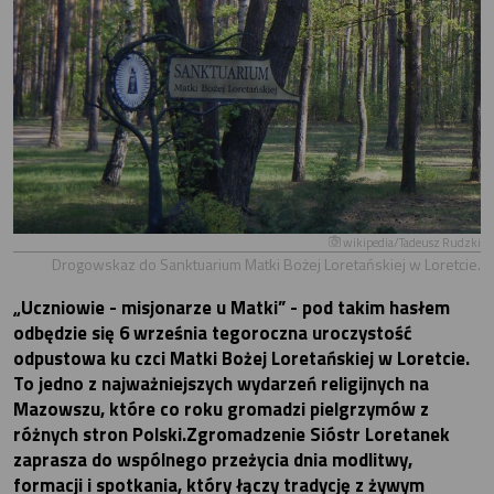
wikipedia/Tadeusz Rudzki
Drogowskaz do Sanktuarium Matki Bożej Loretańskiej w Loretcie.
„Uczniowie - misjonarze u Matki” - pod takim hasłem
odbędzie się 6 września tegoroczna uroczystość
odpustowa ku czci Matki Bożej Loretańskiej w Loretcie.
To jedno z najważniejszych wydarzeń religijnych na
Mazowszu, które co roku gromadzi pielgrzymów z
różnych stron Polski.Zgromadzenie Sióstr Loretanek
zaprasza do wspólnego przeżycia dnia modlitwy,
formacji i spotkania, który łączy tradycję z żywym