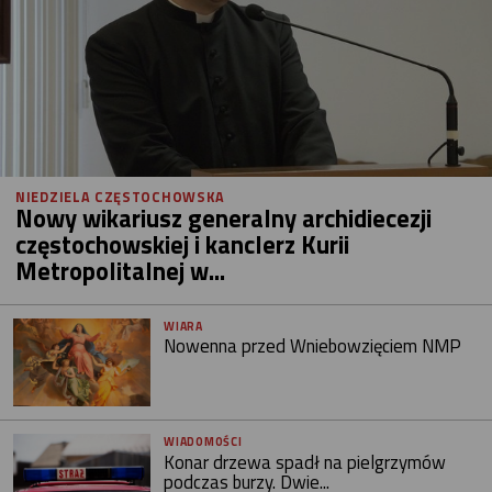
NIEDZIELA CZĘSTOCHOWSKA
Nowy wikariusz generalny archidiecezji
częstochowskiej i kanclerz Kurii
Metropolitalnej w...
WIARA
Nowenna przed Wniebowzięciem NMP
WIADOMOŚCI
Konar drzewa spadł na pielgrzymów
podczas burzy. Dwie...