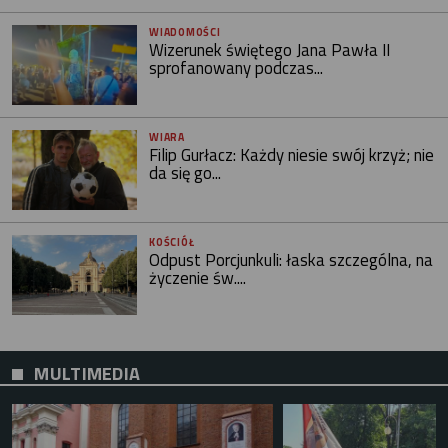
WIADOMOŚCI
Wizerunek świętego Jana Pawła II
sprofanowany podczas...
WIARA
Filip Gurłacz: Każdy niesie swój krzyż; nie
da się go...
KOŚCIÓŁ
Odpust Porcjunkuli: łaska szczególna, na
życzenie św....
MULTIMEDIA