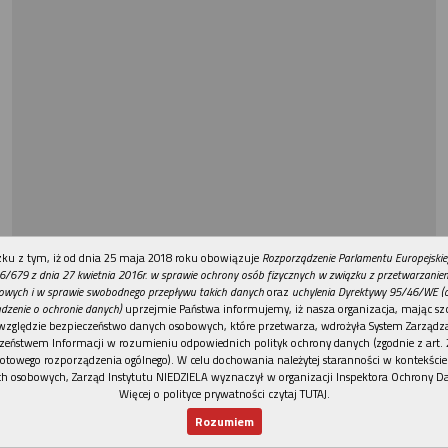
REKLAMA
ku z tym, iż od dnia 25 maja 2018 roku obowiązuje
Rozporządzenie Parlamentu Europejskie
6/679 z dnia 27 kwietnia 2016r. w sprawie ochrony osób fizycznych w związku z przetwarzani
owych i w sprawie swobodnego przepływu takich danych
oraz
uchylenia Dyrektywy 95/46/WE (
dzenie o ochronie danych)
uprzejmie Państwa informujemy, iż nasza organizacja, mając szc
względzie bezpieczeństwo danych osobowych, które przetwarza, wdrożyła System Zarządz
zeństwem Informacji w rozumieniu odpowiednich polityk ochrony danych (zgodnie z art. 2
otowego rozporządzenia ogólnego). W celu dochowania należytej staranności w kontekście
h osobowych, Zarząd Instytutu NIEDZIELA wyznaczył w organizacji Inspektora Ochrony D
Więcej o polityce prywatności czytaj TUTAJ
.
Rozumiem
Nowy numer
Dla Ciebie
Najnowsze
Wspieram