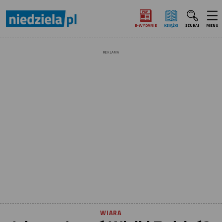
E‑WYDANIE
KSIĄŻKI
SZUKAJ
MENU
REKLAMA
WIARA