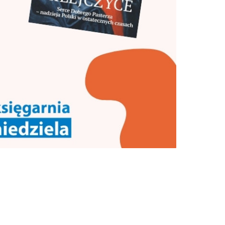
znów idą, biegną, jadą tysiące
a
ludzi. Zaraźliwe są ich
entuzjazm wiary,
autentyczność, jakiś...
yż,
KS. JAROSŁAW GRABOWSKI
RED. NACZELNY
a
się
tki
riusz
a
ał
04
w.