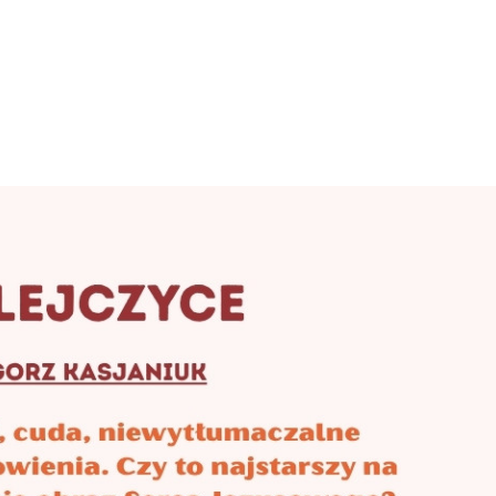
wali nową kaplicę z obrazem Matki Bożej. W
dzięki czemu stał się celem coraz liczniejszych
rodkowego rozchodziła się sława Świętej Góry
tuarium. Słynący cudami wizerunek oraz
ródła, tryskającego na zboczu góry, sprowadza
tały zawsze otworem. Od przełomu XIII i XIV w
ała na znaczeniu i zyskała sławę w całym księ
ąsiednich dzielnicach kraju Polan. Święta Gór
h - obok Góry Chełmskiej i Rowolkołu -
elgrzymkowych na Pomorzu. Kaplica polanowska
warta dla pielgrzymującej ludności trwającej pr
e zlikwidowano pod koniec XVI wieku. Kaplica
ędzono. Jednak mieszkańcy Polanowa wierzyli n
rano stąd potajemnie gruzy z kaplicy oraz wod