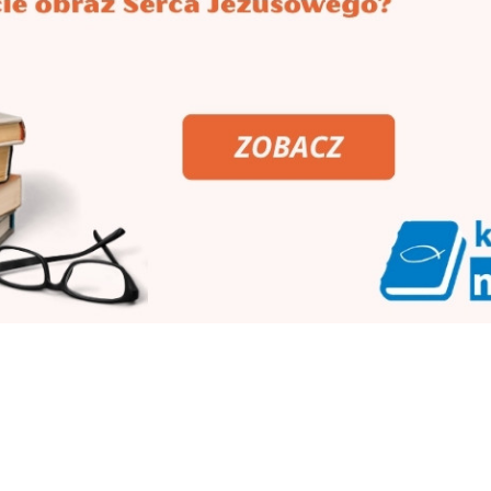
 przechowywano i przekazywano z pokolenia n
 sanktuarium.
polanowskim wzgórzu postawiono drewniany krz
szy - metalowy. W latach 70. ubiegłego stuleci
ia na Świętą Górę Polanowską. W rezultacie
udnych starań rzymskokatolickiej parafii pw.
anowie szczyt góry od 8 stycznia 1996 r. stał 
ińsko-kołobrzeski wyraził radość, że ojcowie
hęć zaangażowania się we wznowienie kultu Ma
j. Dekretem z 17 lutego 2000 r. biskup ordyna
u oraz sprawowanie Eucharystii i nabożeństw n
 budowę kaplicy na polanowskim szczycie zost
czerwca 1999 r. w Pelplinie. W latach 2003-20
franciszkanie zbudowali kaplicę i pustelnię p