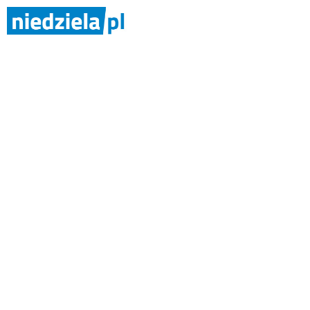
Święty Ott
Niedziela szczecińsko-kamieńska 26/2010