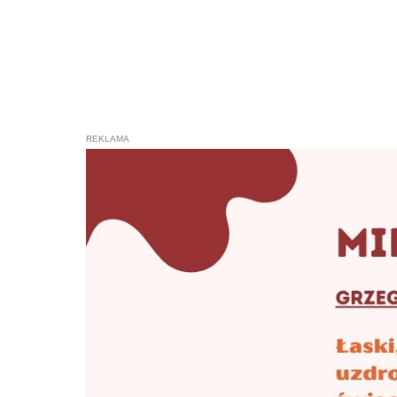
Świętej Góry Polanowskiej wybudo
niedługim czasie zasłynął cudami, 
pielgrzymek. W regionie Pomorza Ś
Polanowskiej jako maryjnego sank
uzdrawiające właściwości wody ze ź
setki pątników. Drzwi do kaplicy s
nowa pielgrzymkowa kaplica przybr
zachodniopomorskim, a nawet i w s
Polanowska stała się jedną z trzec
najsławniejszych miejscowości pi
jako jedyna po reformacji - była ot
katolicyzmie. Sanktuarium maryjn
uległa rozbiórce, a cystersów wyp
w cudowną moc tego miejsca. Zabie