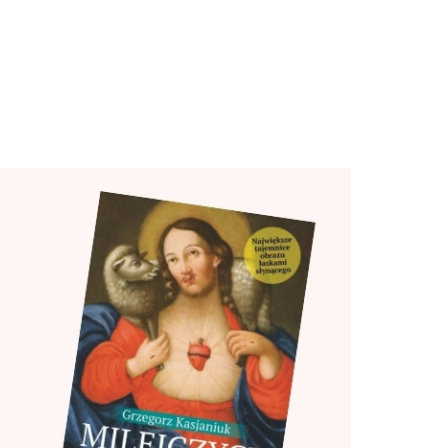
Niedziela 32/2026
MIŁOŚĆ Z BOŻYM ATESTEM
ły tu
ieku
stwie
ZOBACZ
a
EDYTORIAL
 -
zy
Lubię sierpień, szczególnie ten
adal
w Częstochowie. Bo w tym
miesiącu ku Jasnej Górze
ę ze