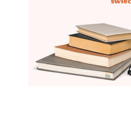
źródła. W polanowskich rodzinach
pokolenie kamienie i cegły z tego
Zaraz po II wojnie światowej na 
który następnie wymieniono na lep
wznowiono tradycję pielgrzymowan
długich, natarczywych i wprost żm
Podwyższenia Krzyża Świętego w Pol
własnością Kościoła. Biskup koszal
franciszkanie z Gdańska okazali c
Bożej na Świętej Górze Polanowskie
wyraził zgodę na wznowienie kult
tym miejscu. Kamień węgielny pod
poświęcony przez
Jana Pawła II
6 
obok fundamentów dawnej świątyni 