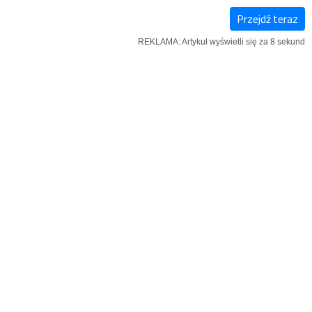
Przejdź teraz
E-
NOWY
IĄŻKI
REKLAMA: Artykuł wyświetli się za 7 sekund
WYDANIE
NUMER
 na Pomorze