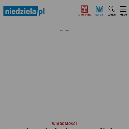
E‑WYDANIE
KSIĄŻKI
SZUKAJ
MENU
REKLAMA
WIADOMOŚCI