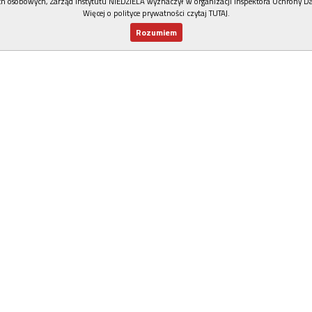
h osobowych, Zarząd Instytutu NIEDZIELA wyznaczył w organizacji Inspektora Ochrony D
Więcej o polityce prywatności czytaj TUTAJ
.
Rozumiem
Nowy numer
Dla Ciebie
Najnowsze
Wspieram