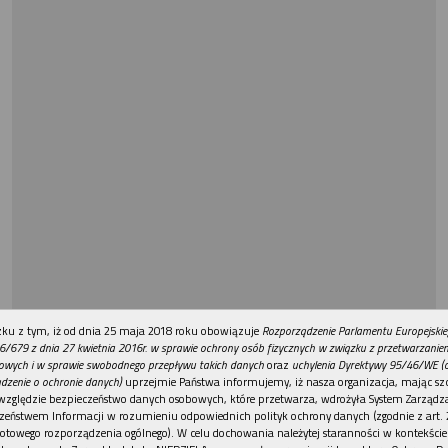
REKLAMA
ku z tym, iż od dnia 25 maja 2018 roku obowiązuje
Rozporządzenie Parlamentu Europejskie
6/679 z dnia 27 kwietnia 2016r. w sprawie ochrony osób fizycznych w związku z przetwarzani
owych i w sprawie swobodnego przepływu takich danych
oraz
uchylenia Dyrektywy 95/46/WE (
dzenie o ochronie danych)
uprzejmie Państwa informujemy, iż nasza organizacja, mając szc
względzie bezpieczeństwo danych osobowych, które przetwarza, wdrożyła System Zarządz
zeństwem Informacji w rozumieniu odpowiednich polityk ochrony danych (zgodnie z art. 2
otowego rozporządzenia ogólnego). W celu dochowania należytej staranności w kontekście