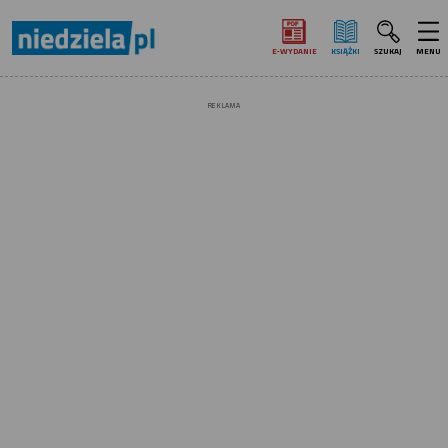
E‑WYDANIE
KSIĄŻKI
SZUKAJ
MENU
REKLAMA