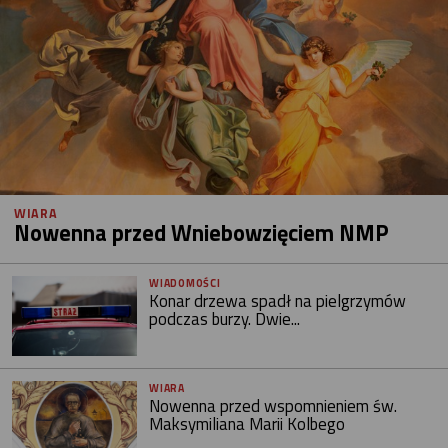
WIARA
Nowenna przed Wniebowzięciem NMP
WIADOMOŚCI
Konar drzewa spadł na pielgrzymów
podczas burzy. Dwie...
WIARA
Nowenna przed wspomnieniem św.
Maksymiliana Marii Kolbego