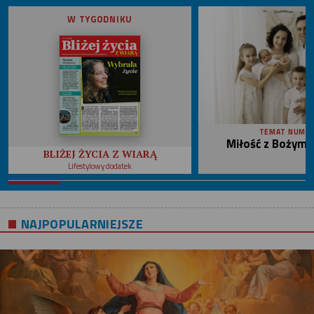
W TYGODNIKU
TEMAT NUME
Miłość z Bożym 
BLIŻEJ ŻYCIA Z WIARĄ
Lifestylowy dodatek
NAJPOPULARNIEJSZE