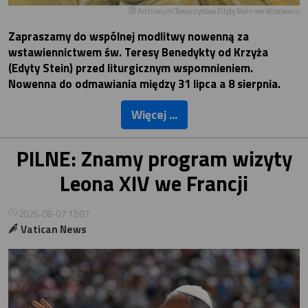
Archiwum Towarzystwa Edyty Stein we Wrocławiu
Zapraszamy do wspólnej modlitwy nowenną za
wstawiennictwem św. Teresy Benedykty od Krzyża
(Edyty Stein) przed liturgicznym wspomnieniem.
Nowenna do odmawiania między 31 lipca a 8 sierpnia.
Więcej ...
PILNE: Znamy program wizyty
Leona XIV we Francji
2026-08-07 12:07
Vatican News