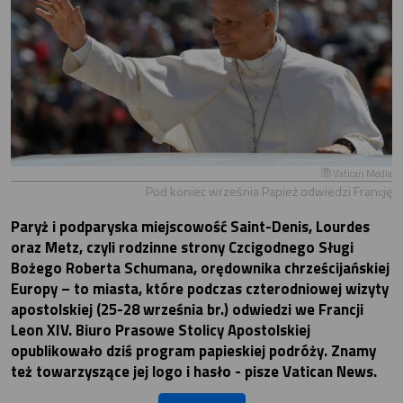
Vatican Media
Pod koniec września Papież odwiedzi Francję
Paryż i podparyska miejscowość Saint-Denis, Lourdes
oraz Metz, czyli rodzinne strony Czcigodnego Sługi
Bożego Roberta Schumana, orędownika chrześcijańskiej
Europy – to miasta, które podczas czterodniowej wizyty
apostolskiej (25-28 września br.) odwiedzi we Francji
Leon XIV. Biuro Prasowe Stolicy Apostolskiej
opublikowało dziś program papieskiej podróży. Znamy
też towarzyszące jej logo i hasło - pisze Vatican News.