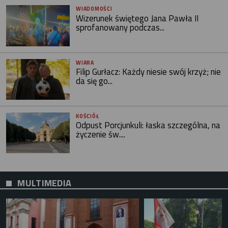
WIADOMOŚCI
Wizerunek świętego Jana Pawła II
sprofanowany podczas...
WIARA
Filip Gurłacz: Każdy niesie swój krzyż; nie
da się go...
KOŚCIÓŁ
Odpust Porcjunkuli: łaska szczególna, na
życzenie św....
MULTIMEDIA