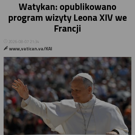
Watykan: opublikowano
program wizyty Leona XIV we
Francji
2026-08-07 21:34
www,vatican.va/KAI