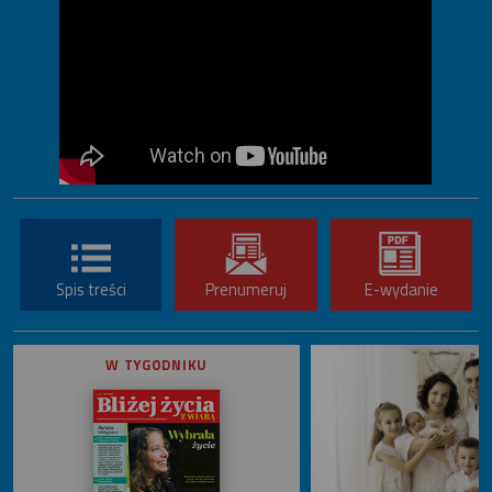
Spis treści
Prenumeruj
E-wydanie
W TYGODNIKU