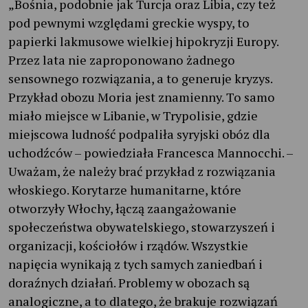
„Bośnia, podobnie jak Turcja oraz Libia, czy też
pod pewnymi względami greckie wyspy, to
papierki lakmusowe wielkiej hipokryzji Europy.
Przez lata nie zaproponowano żadnego
sensownego rozwiązania, a to generuje kryzys.
Przykład obozu Moria jest znamienny. To samo
miało miejsce w Libanie, w Trypolisie, gdzie
miejscowa ludność podpaliła syryjski obóz dla
uchodźców – powiedziała Francesca Mannocchi. –
Uważam, że należy brać przykład z rozwiązania
włoskiego. Korytarze humanitarne, które
otworzyły Włochy, łączą zaangażowanie
społeczeństwa obywatelskiego, stowarzyszeń i
organizacji, kościołów i rządów. Wszystkie
napięcia wynikają z tych samych zaniedbań i
doraźnych działań. Problemy w obozach są
analogiczne, a to dlatego, że brakuje rozwiązań