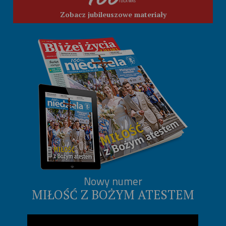
Zobacz jubileuszowe materiały
Nowy numer
MIŁOŚĆ Z BOŻYM ATESTEM