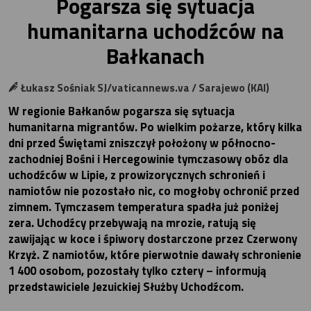
Pogarsza się sytuacja
humanitarna uchodźców na
Bałkanach
Łukasz Sośniak SJ/vaticannews.va / Sarajewo (KAI)
W regionie Bałkanów pogarsza się sytuacja
humanitarna migrantów. Po wielkim pożarze, który kilka
dni przed Świętami zniszczył położony w północno-
zachodniej Bośni i Hercegowinie tymczasowy obóz dla
uchodźców w Lipie, z prowizorycznych schronień i
namiotów nie pozostało nic, co mogłoby ochronić przed
zimnem. Tymczasem temperatura spadła już poniżej
zera. Uchodźcy przebywają na mrozie, ratują się
zawijając w koce i śpiwory dostarczone przez Czerwony
Krzyż. Z namiotów, które pierwotnie dawały schronienie
1 400 osobom, pozostały tylko cztery – informują
przedstawiciele Jezuickiej Służby Uchodźcom.