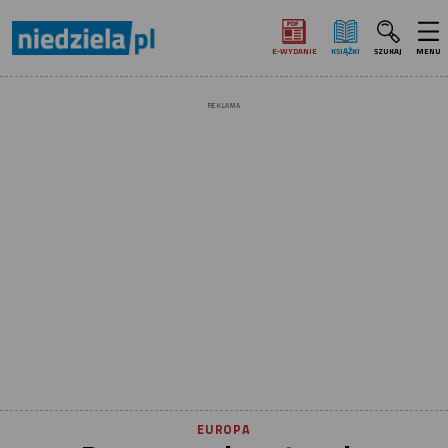
E‑WYDANIE
KSIĄŻKI
SZUKAJ
MENU
REKLAMA
EUROPA