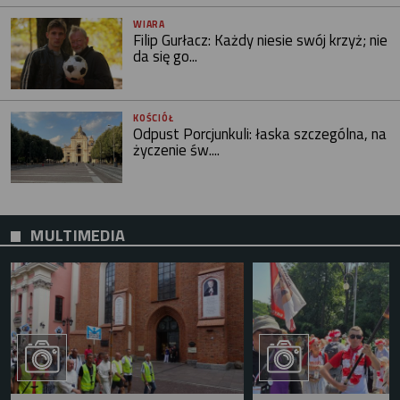
WIARA
Filip Gurłacz: Każdy niesie swój krzyż; nie
da się go...
KOŚCIÓŁ
Odpust Porcjunkuli: łaska szczególna, na
życzenie św....
MULTIMEDIA