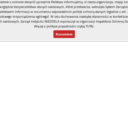
dzenie o ochronie danych)
uprzejmie Państwa informujemy, iż nasza organizacja, mając szc
względzie bezpieczeństwo danych osobowych, które przetwarza, wdrożyła System Zarządz
zeństwem Informacji w rozumieniu odpowiednich polityk ochrony danych (zgodnie z art. 2
otowego rozporządzenia ogólnego). W celu dochowania należytej staranności w kontekście
h osobowych, Zarząd Instytutu NIEDZIELA wyznaczył w organizacji Inspektora Ochrony D
Więcej o polityce prywatności czytaj TUTAJ
.
Rozumiem
Nowy numer
Dla Ciebie
Najnowsze
Wspieram