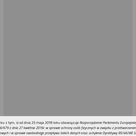
REKLAMA
ku z tym, iż od dnia 25 maja 2018 roku obowiązuje
Rozporządzenie Parlamentu Europejskie
6/679 z dnia 27 kwietnia 2016r. w sprawie ochrony osób fizycznych w związku z przetwarzani
owych i w sprawie swobodnego przepływu takich danych
oraz
uchylenia Dyrektywy 95/46/WE (