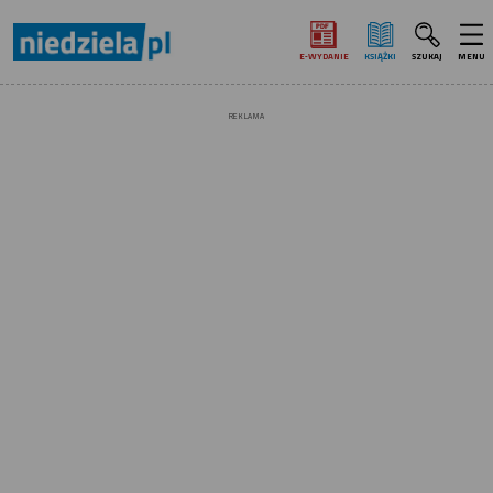
E‑WYDANIE
KSIĄŻKI
SZUKAJ
MENU
REKLAMA