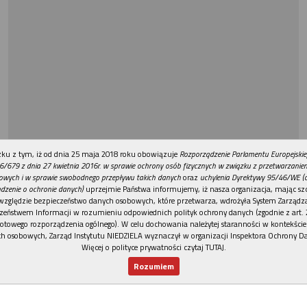
REKLAMA
ku z tym, iż od dnia 25 maja 2018 roku obowiązuje
Rozporządzenie Parlamentu Europejskie
6/679 z dnia 27 kwietnia 2016r. w sprawie ochrony osób fizycznych w związku z przetwarzani
owych i w sprawie swobodnego przepływu takich danych
oraz
uchylenia Dyrektywy 95/46/WE (
dzenie o ochronie danych)
uprzejmie Państwa informujemy, iż nasza organizacja, mając szc
względzie bezpieczeństwo danych osobowych, które przetwarza, wdrożyła System Zarządz
zeństwem Informacji w rozumieniu odpowiednich polityk ochrony danych (zgodnie z art. 2
otowego rozporządzenia ogólnego). W celu dochowania należytej staranności w kontekście
h osobowych, Zarząd Instytutu NIEDZIELA wyznaczył w organizacji Inspektora Ochrony D
Więcej o polityce prywatności czytaj TUTAJ
.
Rozumiem
Nowy numer
Dla Ciebie
Najnowsze
Wspieram