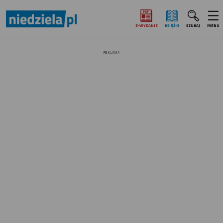
E‑WYDANIE
KSIĄŻKI
SZUKAJ
MENU
REKLAMA